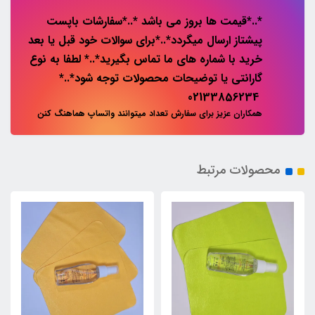
*..*قیمت ها بروز می باشد *..*سفارشات باپست
پیشتاز ارسال میگردد*..*برای سوالات خود قبل یا بعد
خرید با شماره های ما تماس بگیرید*..* لطفا به نوع
گارانتی یا توضیحات محصولات توجه شود*..*
02133856234
همکاران عزیز برای سفارش تعداد میتوانند واتساپ هماهنگ کنن
محصولات مرتبط