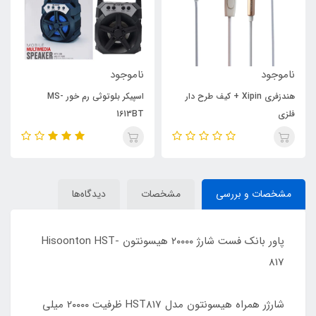
ناموجود
ناموجود
هندزفری Xipin + کیف طرح دار
اسپیکر بلوتوثی رم خور MS-
فلزی
1613BT
مشخصات و بررسی
مشخصات
دیدگاه‌ها
پاور بانک فست شارژ ۲۰۰۰۰ هیسونتون Hisoonton HST-
817
شارژر همراه هیسونتون مدل HST817 ظرفیت ۲۰۰۰۰ میلی