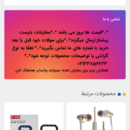
تماس با ما
*..*قیمت ها بروز می باشد *..*سفارشات باپست
پیشتاز ارسال میگردد*..*برای سوالات خود قبل یا بعد
خرید با شماره های ما تماس بگیرید*..* لطفا به نوع
گارانتی یا توضیحات محصولات توجه شود*..*
02133856234
همکاران عزیز برای سفارش تعداد میتوانند واتساپ هماهنگ کنن
محصولات مرتبط