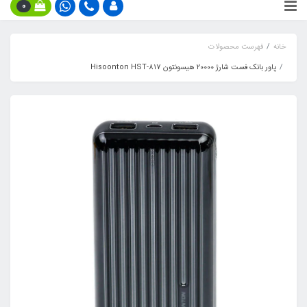
0
خانه
فهرست محصولات
پاور بانک فست شارژ ۲۰۰۰۰ هیسونتون Hisoonton HST-817