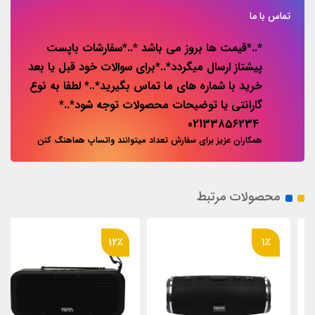
تماس با ما
*..*قیمت ها بروز می باشد *..*سفارشات باپست
پیشتاز ارسال میگردد*..*برای سوالات خود قبل یا بعد
خرید با شماره های ما تماس بگیرید*..* لطفا به نوع
گارانتی یا توضیحات محصولات توجه شود*..*
02133856234
همکاران عزیز برای سفارش تعداد میتوانند واتساپ هماهنگ کنن
محصولات مرتبط
12٪
1٪