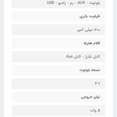
بلوتوث - AUX - رم - رادیو - USB
ظرفیت باتری
1200 میلی آمپر
اقلام همراه
کابل شارژ - کابل Aux
نسخه بلوتوث
4.2
توان خروجی
5 وات