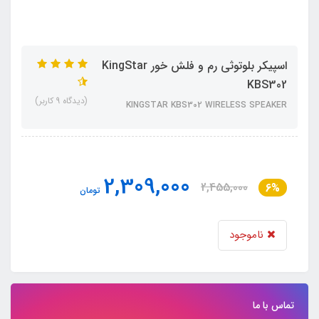
اسپیکر بلوتوثی رم و فلش خور KingStar
KBS302
(دیدگاه 9 کاربر)
KINGSTAR KBS302 WIRELESS SPEAKER
2,309,000
2,455,000
6%
تومان
ناموجود
تماس با ما