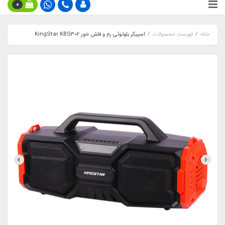
0
خانه
فهرست محصولات
اسپیکر بلوتوثی رم و فلش خور KingStar KBS302