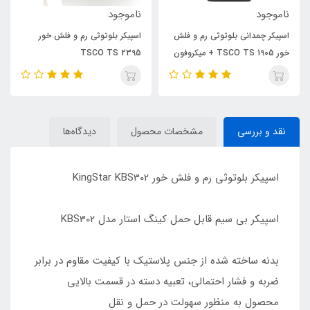
ناموجود
ناموجود
اسپیکر چمدانی بلوتوثی رم و فلش
اسپیکر بلوتوثی رم و فلش خور
خور TSCO TS 1905 + میکروفون
TSCO TS 2395
و ریموت کنترل
نقد و بررسی
مشخصات محصول
دیدگاه‌ها
اسپیکر بلوتوثی رم و فلش خور KingStar KBS302
اسپیکر بی سیم قابل حمل کینگ استار مدل KBS302
بدنه ساخته شده از جنس پلاستیک با کیفیت مقاوم در برابر
ضربه و فشار احتمالی، تعبیه دسته در قسمت بالایی
محصول به منظور سهولت در حمل و نقل