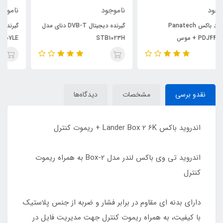
ناموجود
ناموجود
گیرنده دیجیتال DVB-T دنای مدل
گیرنده دیجیتال مکسیدر Maxeeder
MX-3 3007LE
STB1023H
نقدو برسی
مشخصات
دیدگاه‌ها
اندروید باکس Lander Box 2 6K + ریموت کنترل
اندروید تی وی باکس لندر مدل Box-2 به همراه ریموت
کنترل
دارای بدنه ای مقاوم در برابر فشار و ضربه از جنس پلاستیک
با کیفیت، به همراه ریموت کنترل جهت مدیریت فایل در