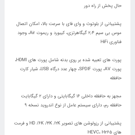
حال پخش از راه دور
پشتیبانی از بلوتوث و وای فای با سرعت بالا، امکان اتصال
موس بی سیم ۲٫۴ گیگاهرتزی، کیبورد و ریموت Air، وجود
فناوری HiFi
پورت های تعبیه شده بر روی بدنه شامل پورت های HDMI،
پورت AV، پورت SPDIF، چهار عدد درگاه USB، شیار کارت
حافظه
مجهز به حافظه داخلی ۱۶ گیگابایتی و دارای ۲ گیگابایت
حافظه رم، دارای سیستم عامل از نوع اندروید نسخه ۹
پشتیبانی از رزولوشن های تصویر HD /6K /4K /2K و فرمت
های HEVC، H265