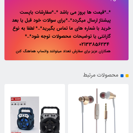
*..*قیمت ها بروز می باشد *..*سفارشات باپست
پیشتاز ارسال میگردد*..*برای سوالات خود قبل یا بعد
خرید با شماره های ما تماس بگیرید*..* لطفا به نوع
گارانتی یا توضیحات محصولات توجه شود*..*
02133856234
همکاران عزیز برای سفارش تعداد میتوانند واتساپ هماهنگ کنن
محصولات مرتبط