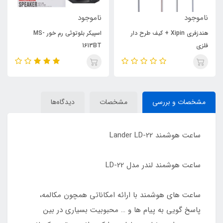
ناموجود
ناموجود
هندزفری Xipin + کیف طرح دار
اسپیکر بلوتوثی رم خور MS-
فلزی
1613BT
مشخصات و بررسی
مشخصات
دیدگاه‌ها
ساعت هوشمند Lander LD-22
ساعت هوشمند لندر مدل LD-22
ساعت های هوشمند با ارائه امکاناتی همچون مکالمه،
پاسخ گویی به پیام ها و … محبوبیت بسیاری در بین