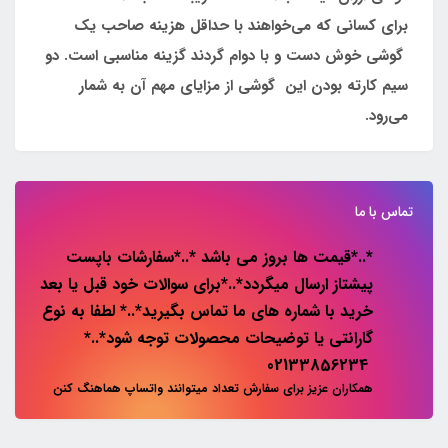
برای کسانی که می‌خواهند با حداقل هزینه صاحب یک
گوشی خوش دست و با دوام گردند گزینه مناسبی است. دو
سیم کارته بودن این گوشی از مزایای مهم آن به شمار
می‌رود.
تماس با ما
*..*قیمت ها بروز می باشد *..*سفارشات باپست
پیشتاز ارسال میگردد*..*برای سوالات خود قبل یا بعد
خرید با شماره های ما تماس بگیرید*..* لطفا به نوع
گارانتی یا توضیحات محصولات توجه شود*..*
02133856234
همکاران عزیز برای سفارش تعداد میتوانند واتساپ هماهنگ کنن