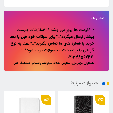
تماس با ما
*..*قیمت ها بروز می باشد *..*سفارشات باپست
پیشتاز ارسال میگردد*..*برای سوالات خود قبل یا بعد
خرید با شماره های ما تماس بگیرید*..* لطفا به نوع
گارانتی یا توضیحات محصولات توجه شود*..*
02133856234
همکاران عزیز برای سفارش تعداد میتوانند واتساپ هماهنگ کنن
محصولات مرتبط
15٪
17٪