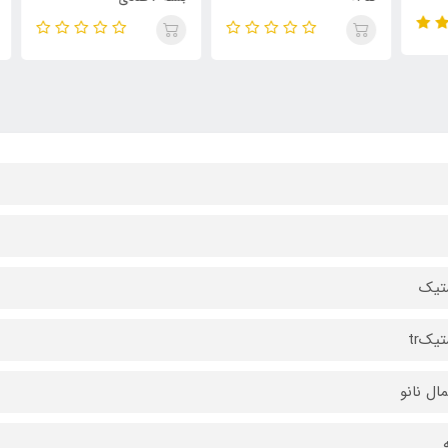
تیک
تیکtr
ال نانو