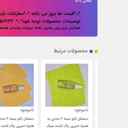
تماس با ما
*..*قیمت ها بروز می باشد *..*سفارشات باپس
توضیحات محصولات توجه شود*..* 02133856234
همکاران عزیز برای سفارش تعداد میتوانند واتساپ هماه
محصولات مرتبط
ناموجود
ناموجود
ان
دستمال نانو بسته ۲ عددی به
دستمال نانو بسته ۳ عدد
یو میو
همراه اسپری پاک کننده عینک
همراه اسپری پاک کننده عین