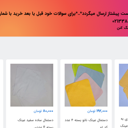
ت پیشتاز ارسال میگردد*..*برای سوالات خود قبل یا بعد خرید با شماره 
نگ کنن
٪
80,000
192,000
تومان
تومان
000
ی به
دستمال عینک نانو بسته ۴ عدد
دستمال ساده سفید عینک
عینک
ک
کد ۰۱
بسته 4 عددی