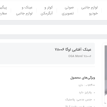
لوازم جانبی
صوتی
کولر و
عینک و
پیگی
خودرو
تصویری
آبگرمکن
لوازم جانبی
سفار
عینک آفتابی اوگا ۷۸۰۰۶
OGA Morel 78006
ویژگی‌های محصول
uv400: دارد
پلارایز: دارد
جنس عدسی: پلاستیک
جنس فریم: پلاستیکtr