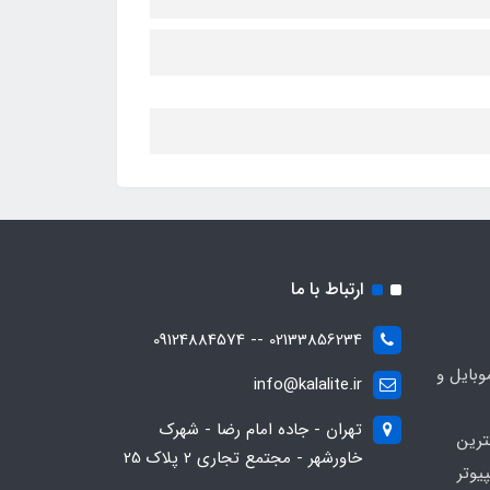
ارتباط با ما
02133856234 -- 09124884574
بایل و
info@kalalite.ir
تهران - جاده امام رضا - شهرک
ترین
خاورشهر - مجتمع تجاری 2 پلاک 25
یوتر