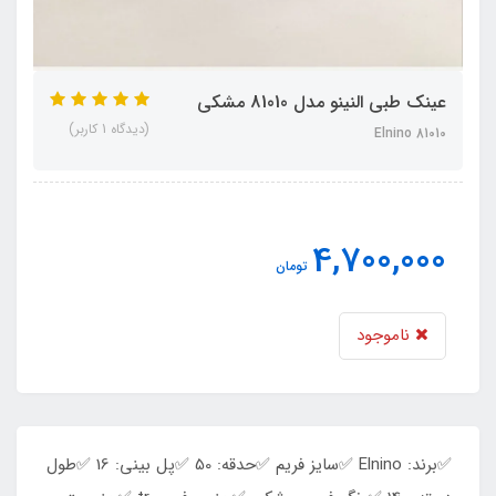
عینک طبی النینو مدل 81010 مشکی
(دیدگاه 1 کاربر)
Elnino 81010
4,700,000
تومان
ناموجود
✅️برند: Elnino ✅️سایز فریم ✅️حدقه: 50 ✅️پل بینی: 16 ✅️طول