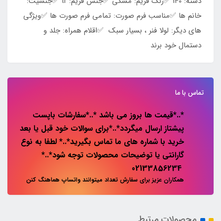
دسته: 140 ✅️رنگ فریم: مشکی ✅️جنس فریم: tr ✅️جنسیت:
خانم ها ✅️مناسب فرم صورت: تمامی فرم صورت ها ✅️ویژگی
های دیگر: لولا فنر ، بسیار سبک ✅️اقلام همراه: جلد و
دستمال خود برند
تماس با ما
*..*قیمت ها بروز می باشد *..*سفارشات باپست
پیشتاز ارسال میگردد*..*برای سوالات خود قبل یا بعد
خرید با شماره های ما تماس بگیرید*..* لطفا به نوع
گارانتی یا توضیحات محصولات توجه شود*..*
02133856234
همکاران عزیز برای سفارش تعداد میتوانند واتساپ هماهنگ کنن
محصولات مرتبط