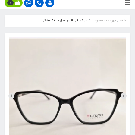
0
خانه
فهرست محصولات
عینک طبی النینو مدل 81010 مشکی