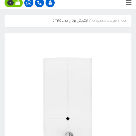
0
خانه
فهرست محصولات
آبگرمکن بوتان مدل B3115