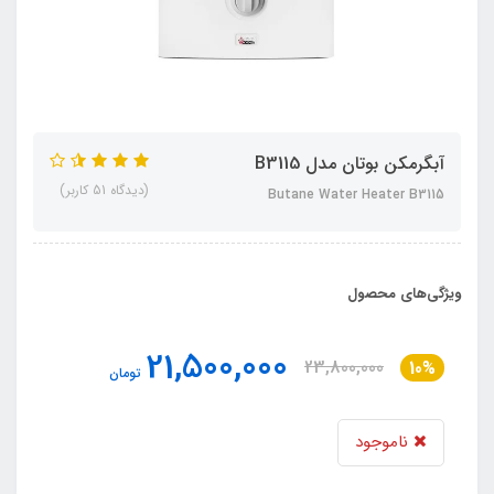
آبگرمکن بوتان مدل B3115
(دیدگاه 51 کاربر)
Butane Water Heater B3115
ویژگی‌های محصول
21,500,000
23,800,000
10%
تومان
ناموجود