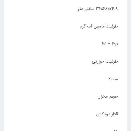
۳۶x۶۸x۲۴.۸ سانتی‌متر
ظرفیت تامین آب گرم
۱۲٫۱ – ۶٫۱
ظرفیت حرارتی
۲۱,۰۰۰
حجم مخزن
قطر دودکش