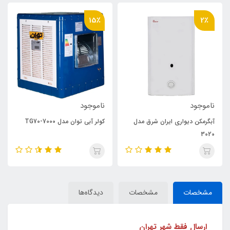
15٪
2٪
ناموجود
ناموجود
آبگرمکن دیواری ایران شرق مدل
کولر آبی توان مدل TG70-7000
3020
مشخصات
مشخصات
دیدگاه‌ها
ارسال فقط شهر تهران