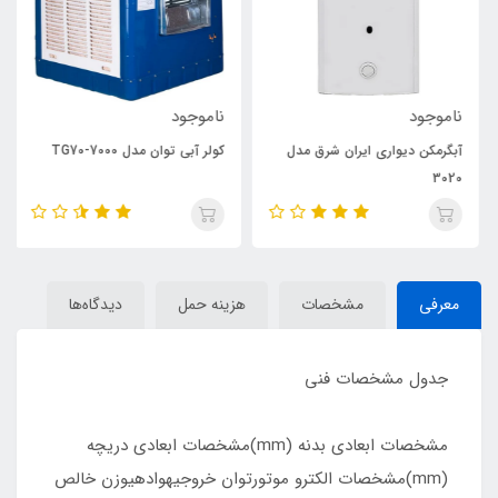
ناموجود
ناموجود
آبگرمکن دیواری ایران شرق مدل
کولر آبی توان مدل TG70-7000
3020
معرفی
مشخصات
هزینه حمل
دیدگاه‌ها
جدول مشخصات فنی
مشخصات ابعادی بدنه (mm)مشخصات ابعادی دریچه
(mm)مشخصات الکترو موتورتوان خروجیهوادهیوزن خالص