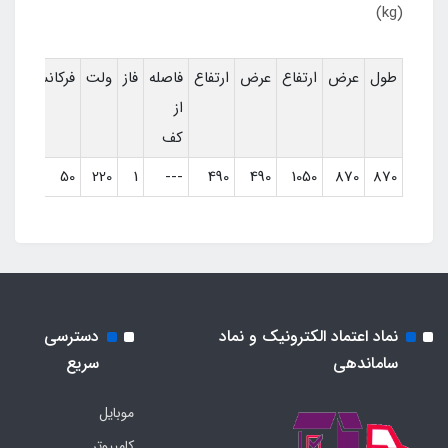
(kg)
طول
عرض
ارتفاع
عرض
ارتفاع
فاصله
فاز
ولت
فرکانس
موت
از
کف
1/2
50
220
1
---
490
490
1050
870
870
نماد اعتماد الکترونیک و نماد
دسترسی
ساماندهی
سریع
موبایل
کامپیوتر