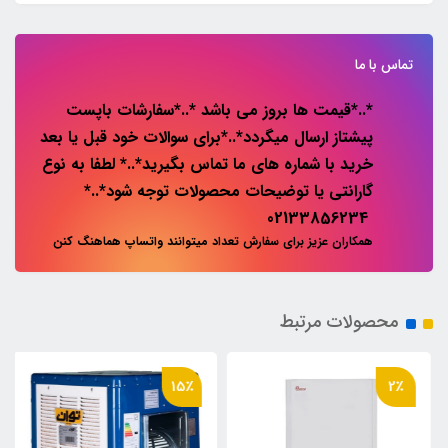
تماس با ما
*..*قیمت ها بروز می باشد *..*سفارشات باپست
پیشتاز ارسال میگردد*..*برای سوالات خود قبل یا بعد
خرید با شماره های ما تماس بگیرید*..* لطفا به نوع
گارانتی یا توضیحات محصولات توجه شود*..*
02133856234
همکاران عزیز برای سفارش تعداد میتوانند واتساپ هماهنگ کنن
محصولات مرتبط
15٪
2٪