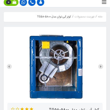
0
خانه
فهرست محصولات
کولر آبی توان مدل TG58-5800
کولر آبی توان مدل TG58-5800