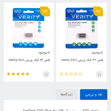
11٪
19٪
ناموجود
ناموجود
فلش 32 گیگ وریتی Verity V819
فلش 64 گیگ وریتی Verity V819
نقد و بررسی
دیدگاه‌ها