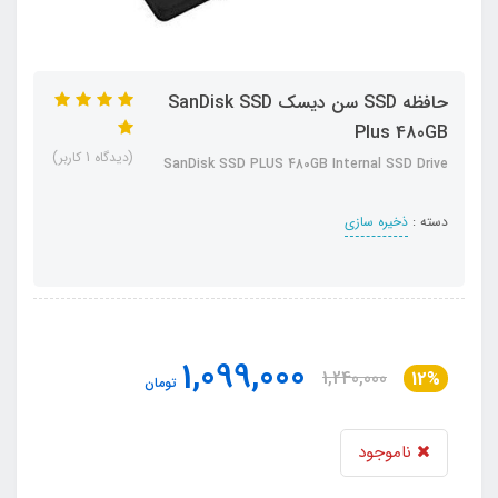
حافظه SSD سن دیسک SanDisk SSD
Plus 480GB
(دیدگاه 1 کاربر)
SanDisk SSD PLUS 480GB Internal SSD Drive
دسته :
ذخیره سازی
1,099,000
1,240,000
12%
تومان
ناموجود