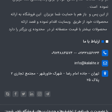
نموده است .
از این پس و باز هم با حمایت شما عزیزان این فروشگاه به ارائه
محصولات خود از طریق وبسایت اقدام نموده و قصد ارائه
محصولات بیشتر با قیمت منصفانه تر در محدوده ی بزرگتر را دارد
ارتباط با ما
02133856234 -- 09124884574
info@kalalite.ir
تهران - جاده امام رضا - شهرک خاورشهر - مجتمع تجاری 2
پلاک 25
با عضویت در خبرنامه، از تخفیف‌ها و جدیدترین‌های فروشگاه باخبر شوید: