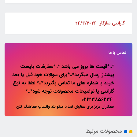
گارانتی سازگار 24/4/2024
تماس با ما
*..*قیمت ها بروز می باشد *..*سفارشات باپست
پیشتاز ارسال میگردد*..*برای سوالات خود قبل یا بعد
خرید با شماره های ما تماس بگیرید*..* لطفا به نوع
گارانتی یا توضیحات محصولات توجه شود*..*
02133856234
همکاران عزیز برای سفارش تعداد میتوانند واتساپ هماهنگ کنن
محصولات مرتبط