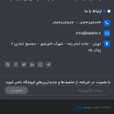
ارتباط با ما
02133856234 -- 09124884574
info@kalalite.ir
تهران - جاده امام رضا - شهرک خاورشهر - مجتمع تجاری 2
پلاک 25
با عضویت در خبرنامه، از تخفیف‌ها و جدیدترین‌های فروشگاه باخبر شوید:
عضویت
ساخت سایت توسط
پرتال