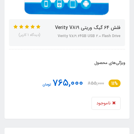
فلش 64 گیگ وریتی Verity V819
(دیدگاه 1 کاربر)
Verity V819 64GB USB 2.0 Flash Drive
ویژگی‌های محصول
765,000
855,000
11%
تومان
ناموجود