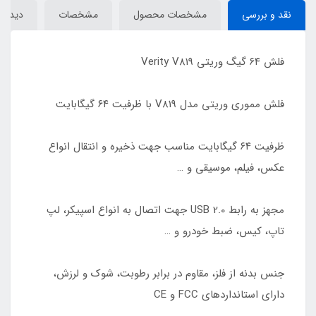
نقد و بررسی
مشخصات محصول
مشخصات
دیدگاه‌
فلش ۶۴ گیگ وریتی Verity V819
فلش مموری وریتی مدل V819 با ظرفیت ۶۴ گیگابایت
ظرفیت ۶۴ گیگابایت مناسب جهت ذخیره و انتقال انواع
عکس، فیلم، موسیقی و …
مجهز به رابط USB 2.0 جهت اتصال به انواع اسپیکر، لپ
تاپ، کیس، ضبط خودرو و …
جنس بدنه از فلز، مقاوم در برابر رطوبت، شوک و لرزش،
دارای استانداردهای FCC و CE