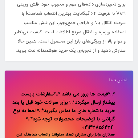
برای ذخیره‌سازی داده‌های مهم و محبوب خود، فلش وریتی
V819 با ظرفیت 64 گیگابایت بهترین انتخاب شماست! با
سرعت انتقال بالا و طراحی جمع‌وجور، این فلش مناسب
استفاده روزمره و انتقال سریع اطلاعات است. کیفیت بی‌نظیر
و دوام بالا از ویژگی‌های بارز این محصول است. همین حالا
سفارش دهید و از تجربه‌ی یک خرید هوشمندانه لذت ببرید.
تماس با ما
*..*قیمت ها بروز می باشد *..*سفارشات باپست
پیشتاز ارسال میگردد*..*برای سوالات خود قبل یا بعد
خرید با شماره های ما تماس بگیرید*..* لطفا به نوع
گارانتی یا توضیحات محصولات توجه شود*..*
02133856234
همکاران عزیز برای سفارش تعداد میتوانند واتساپ هماهنگ کنن