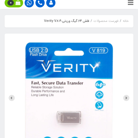
0
خانه
فهرست محصولات
فلش 64 گیگ وریتی Verity V819