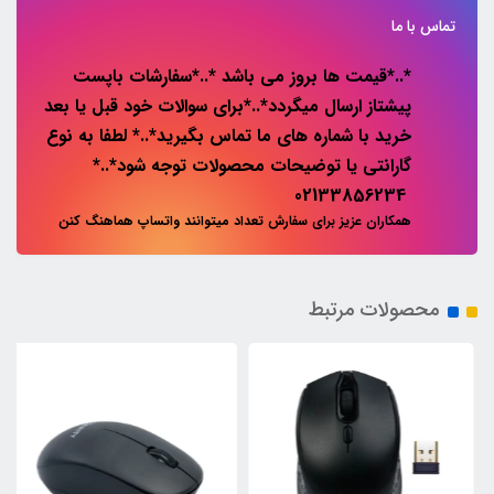
تماس با ما
*..*قیمت ها بروز می باشد *..*سفارشات باپست
پیشتاز ارسال میگردد*..*برای سوالات خود قبل یا بعد
خرید با شماره های ما تماس بگیرید*..* لطفا به نوع
گارانتی یا توضیحات محصولات توجه شود*..*
02133856234
همکاران عزیز برای سفارش تعداد میتوانند واتساپ هماهنگ کنن
محصولات مرتبط