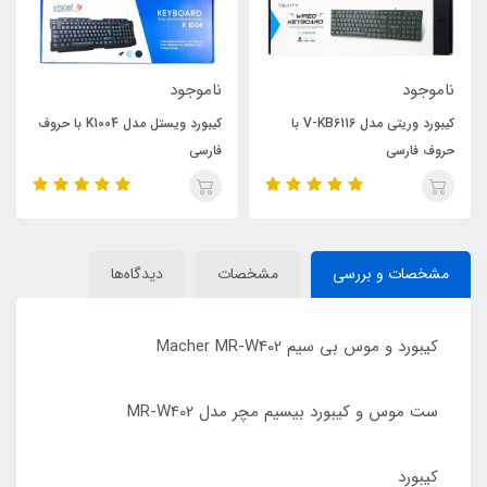
ناموجود
ناموجود
کیبورد وریتی مدل V-KB6116 با
کیبورد ویستل مدل K1004 با حروف
حروف فارسی
فارسی
مشخصات و بررسی
مشخصات
دیدگاه‌ها
کیبورد و موس بی سیم Macher MR-W402
ست موس و کیبورد بیسیم مچر مدل MR-W402
کیبورد