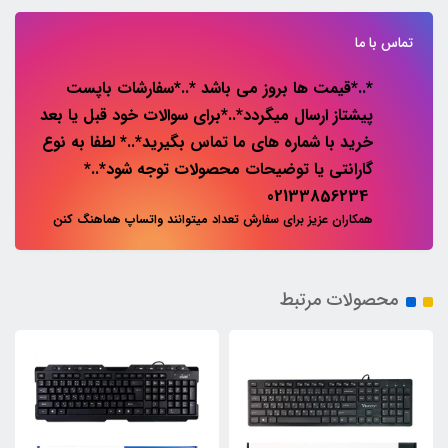
تماس با ما
*..*قیمت ها بروز می باشد *..*سفارشات باپست
پیشتاز ارسال میگردد*..*برای سوالات خود قبل یا بعد
خرید با شماره های ما تماس بگیرید*..* لطفا به نوع
گارانتی یا توضیحات محصولات توجه شود*..*
02133856234
همکاران عزیز برای سفارش تعداد میتوانند واتساپ هماهنگ کنن
محصولات مرتبط