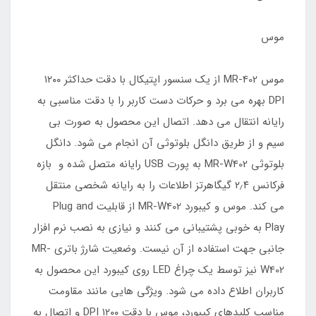
موس
موس MR-402 از یک سنسور اپتیکال با دقت حداکثر ۱۲۰۰
DPI بهره می برد و حرکات دست کاربر را با دقت مناسبی به
رایانه انتقال می دهد. اتصال این محصول به صورت بی
سیم و از طریق دانگل بلوتوثی آن انجام می شود. دانگل
بلوتوثی MR-W402 به پورت USB رایانه متصل شده و بازه
فرکانس ۲٫۴ گیگاهرتز اطلاعات را به رایانه شخصی منتقل
می کند. موس و کیبورد MR-W402 از قابلیت Plug and
Play به خوبی پشتیبانی می کنند و نیازی به نصب نرم افزار
جانبی جهت استفاده از آن نیست. وضعیت شارژ باتری MR-
W402 نیز توسط یک چراغ LED روی کیبورد این محصول به
کاربران اطلاع داده می شود. ویژگی هایی مانند مقاومت
مناسب کلیدهای کیبورد، موس با دقت ۱۲۰۰ DPI و اتصال به