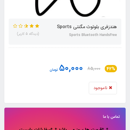
هندزفری بلوتوث مگنتی Sports
(دیدگاه 5 کاربر)
Sports Bluetooth HandsFree
50,000
85,000
42%
تومان
ناموجود
تماس با ما
*..*قیمت ها بروز می باشد *..*سفارشات باپست