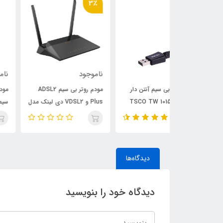
3٪
ناموجود
ناموجود
سیم آنتن دار
مودم روتر بی سیم ADSL2
مودم روتر ADSL2 Plus بی
TSCO TW 10
Plus و VDSL2 دی لینک مدل
سیم N300 دی-لینک مدل
DSL-124 New
DSL-224 NEW
دیدگاه‌ها
دیدگاه خود را بنویسید