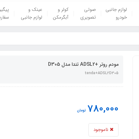
لوازم جانبی
صوتی
کولر و
عینک و
پیگی
خودرو
تصویری
آبگرمکن
لوازم جانبی
سفار
مودم روتر +ADSL2 تندا مدل D305
tenda+ADSL2D305
780,000
تومان
ناموجود