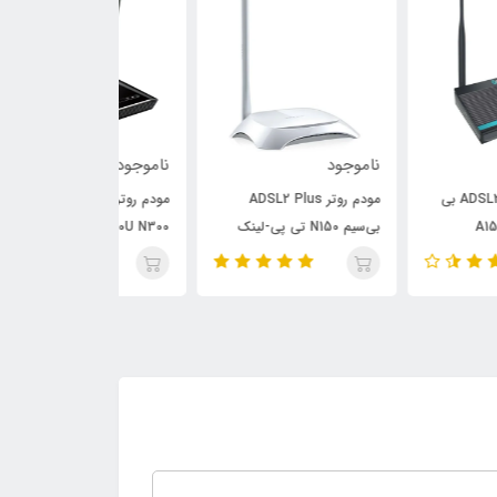
وجود
ناموجود
ناموجود
مودم روتر ADSL2 Plus
مودم روتر ۲ آنتن Neterbit
بی‌سیم N150 تی پی-لینک
Netenza NSL-2740U N300
 N300 ADSL2+
TD-W8
ADSL2+ 300Mbps
300Mbps