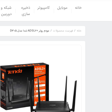
خانه
موبایل
کامپیوتر
ذخیره
شبکه و
سازی
دوربین
خانه
فهرست محصولات
مودم روتر +ADSL2 تندا مدل D305