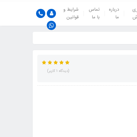
ری
درباره
تماس
شرایط و
ش
ما
با ما
قوانین
(دیدگاه 1 کاربر)