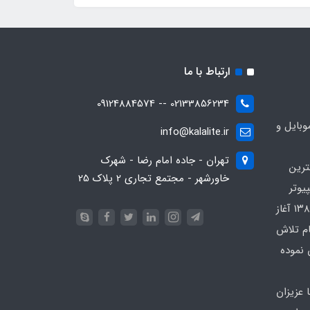
ارتباط با ما
02133856234 -- 09124884574
بایل و
info@kalalite.ir
تهران - جاده امام رضا - شهرک
ترین
خاورشهر - مجتمع تجاری 2 پلاک 25
یوتر
در محدوده که کار خود را از سال ۱۳۸۶ آغاز
ام تلاش
 نموده
 عزیزان