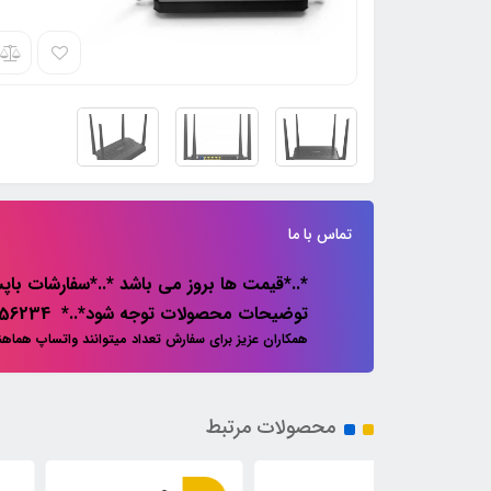
تماس با ما
*..*قیمت ها بروز می باشد *..*سفارشات باپس
توضیحات محصولات توجه شود*..* 02133856234
همکاران عزیز برای سفارش تعداد میتوانند واتساپ هماه
محصولات مرتبط