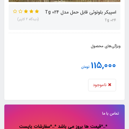
اسپیکر بلوتوثی قابل حمل مدل Tg 024
(دیدگاه 2 کاربر)
Tg 024
ویژگی‌های محصول
115,000
تومان
ناموجود
تماس با ما
*..*قیمت ها بروز می باشد *..*سفارشات باپست