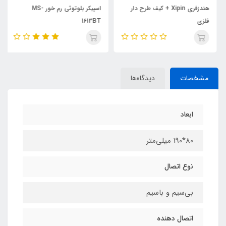
هندزفری Xipin + کیف طرح دار
اسپیکر بلوتوثی رم خور MS-
فلزی
1613BT
مشخصات
دیدگاه‌ها
ابعاد
80*190 میلی‌متر
نوع اتصال
بی‌سیم و باسیم
اتصال دهنده