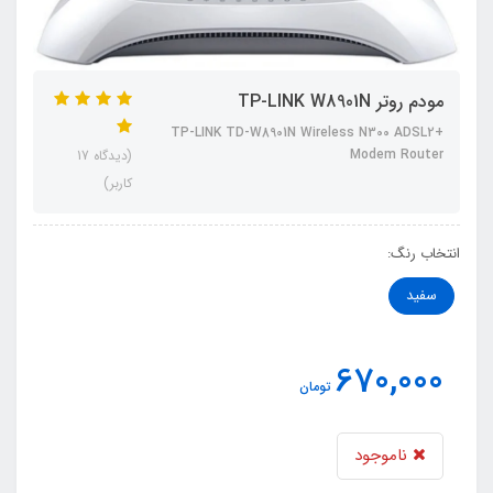
مودم روتر TP-LINK W8901N
TP-LINK TD-W8901N Wireless N300 ADSL2+
Modem Router
(دیدگاه 17
کاربر)
انتخاب رنگ:
سفید
670,000
تومان
ناموجود