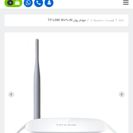
0
خانه
فهرست محصولات
مودم روتر TP-LINK W8901N