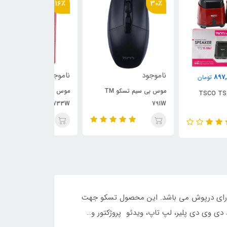
8٪
16٪
30
وجود
ناموجود
ناموجود
موس بی سیم تسکو TM
موس بی سیم تسکو TM
ساندبار تسکو TS 23362
733W
79
شده است. طول این کابل 5 متر بوده و کانکتورهای آن دارای درپوش می باشد. این محصول تسکو جهت
ا به صورت همزمان از دستگاهی به دستگاه دیگر استفاده شده و با دستگاه های مجهز به درگاه HDMI مانند دی وی دی پلیر، لپ تاپ، ویدئو پروژکتور و…