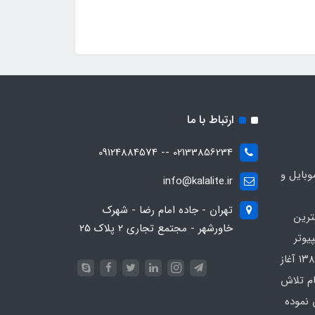
ارتباط با ما
02133856234 -- 09124884574
بایل و
info@kalalite.ir
تهران - جاده امام رضا - شهرک
ترین
خاورشهر - مجتمع تجاری 2 پلاک 25
یوتر
در محدوده که کار خود را از سال ۱۳۸۶ آغاز
ام تلاش
 نموده