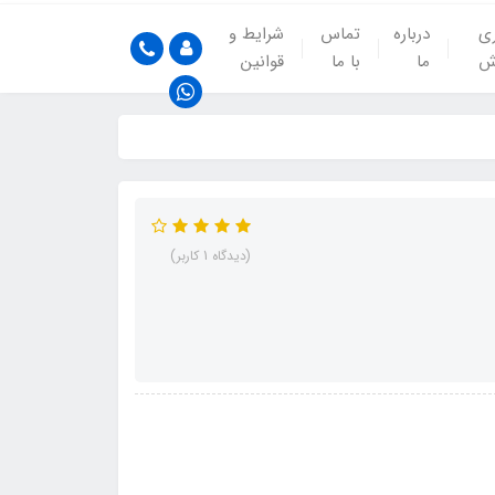
ری
درباره
تماس
شرایط و
ش
ما
با ما
قوانین
(دیدگاه 1 کاربر)