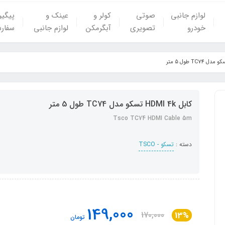
لوازم جانبی
صوتی
کولر و
عینک و
پیگی
خودرو
تصویری
آبگرمکن
لوازم جانبی
سفار
کابل HDMI 4k تسکو مدل TC74 طول 5 متر
Tsco TC74 HDMI Cable 5m
دسته :
تسکو - TSCO
149,000
170,000
13%
تومان