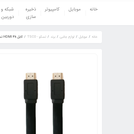
خانه
موبایل
کامپیوتر
ذخیره
شبکه و
سازی
دوربین
خانه
موبایل
لوازم جانبی
برند
تسکو - TSCO
کابل HDMI 4k تسکو مدل TC74 طول 5 متر