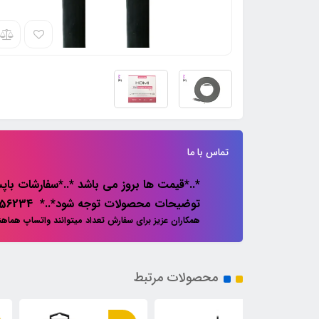
تماس با ما
*..*قیمت ها بروز می باشد *..*سفارشات باپس
توضیحات محصولات توجه شود*..* 02133856234
همکاران عزیز برای سفارش تعداد میتوانند واتساپ هماه
محصولات مرتبط