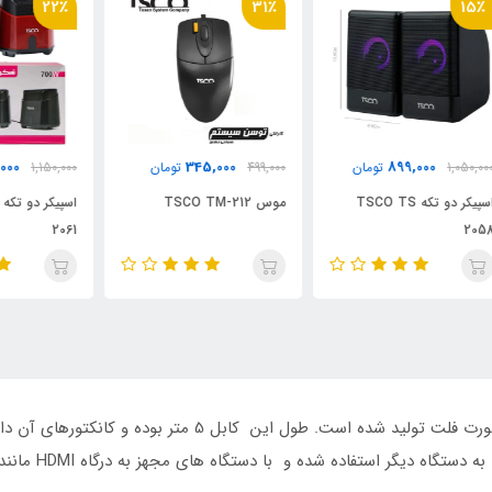
٪
22٪
31٪
نام
897,000
345,000
499,000
تومان
1,150,000
تومان
موس TSCO TM-212
اسپیکر دو تکه TSCO TS
1W
2061
کابل HDMI تسکو مدل TC74 از جنس PVC و به صورت فلت تولید 
انتقال تصویر و صد