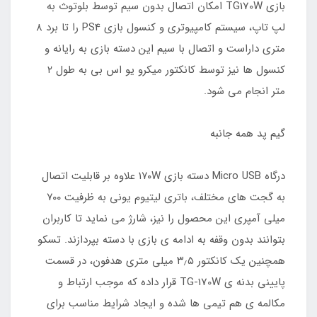
بازی TG170W امکان اتصال بدون سیم توسط بلوتوث به
لپ تاپ، سیستم کامپیوتری و کنسول بازی PS4 را تا برد ۸
متری داراست و اتصال با سیم این دسته بازی به رایانه و
کنسول ها نیز توسط کانکتور میکرو یو اس بی به طول ۲
متر انجام می شود.
گیم پد همه جانبه
درگاه Micro USB دسته بازی ۱۷۰W علاوه بر قابلیت اتصال
به گجت های مختلف، باتری لیتیوم یونی به ظرفیت ۷۰۰
میلی آمپری این محصول را نیز، شارژ می نماید تا کاربران
بتوانند بدون وقفه به ادامه ی بازی با دسته بپردازند. تسکو
همچنین یک کانکتور ۳٫۵ میلی متری هدفون، در قسمت
پایینی بدنه ی TG-170W قرار داده که موجب ارتباط و
مکالمه ی هم تیمی ها شده و ایجاد شرایط مناسب برای