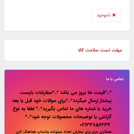
ناموجود
مهلت تست سلامت کالا
تماس با ما
*..*قیمت ها بروز می باشد *..*سفارشات باپست
پیشتاز ارسال میگردد*..*برای سوالات خود قبل یا بعد
خرید با شماره های ما تماس بگیرید*..* لطفا به نوع
گارانتی یا توضیحات محصولات توجه شود*..*
02133856234
همکاران عزیز برای سفارش تعداد میتوانند واتساپ هماهنگ کنن