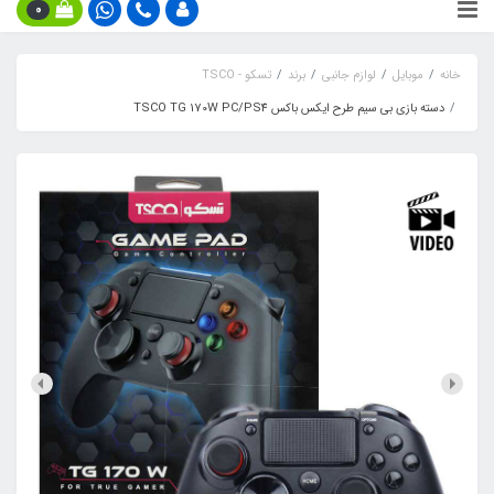
0
خانه
موبایل
لوازم جانبی
برند
تسکو - TSCO
دسته بازی بی سیم طرح ایکس باکس TSCO TG 170W PC/PS4