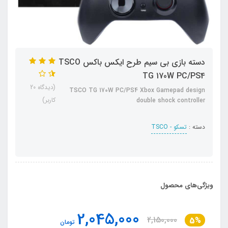
دسته بازی بی سیم طرح ایکس باکس TSCO
TG 170W PC/PS4
(دیدگاه 20
TSCO TG 170W PC/PS4 Xbox Gamepad design
کاربر)
double shock controller
دسته :
تسکو - TSCO
ویژگی‌های محصول
2,045,000
2,150,000
5%
تومان