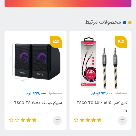
محصولات مرتبط
15٪
40٪
899,000
93,000
155,000
تومان
1,050,000
تومان
کابل کنفی TSCO TC AU18 AUX
اسپیکر دو تکه TSCO TS 2058
1m