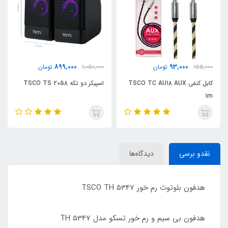
899,000
93,000
155,000
تومان
1,050,000
تومان
کابل کنفی TSCO TC AU18 AUX
اسپیکر دو تکه TSCO TS 2058
1m
نقدو برسی
دیدگاه‌ها
هدفون بلوتوث رم خور TSCO TH 5347
هدفون بی سیم و رم خور تسکو مدل TH 5347