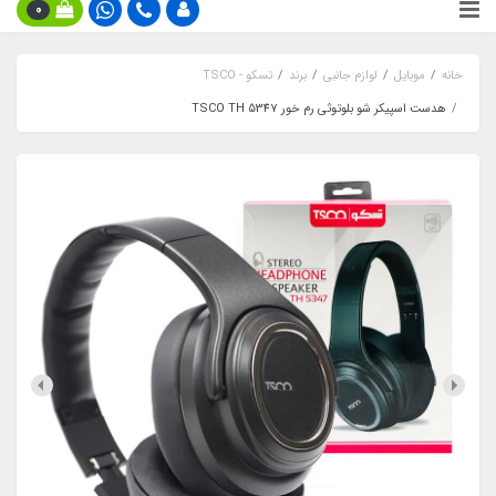
0
خانه
موبایل
لوازم جانبی
برند
تسکو - TSCO
هدست اسپیکر شو بلوتوثی رم خور TSCO TH 5347