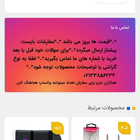
تماس با ما
*..*قیمت ها بروز می باشد *..*سفارشات باپست
پیشتاز ارسال میگردد*..*برای سوالات خود قبل یا بعد
خرید با شماره های ما تماس بگیرید*..* لطفا به نوع
گارانتی یا توضیحات محصولات توجه شود*..*
02133856234
همکاران عزیز برای سفارش تعداد میتوانند واتساپ هماهنگ کنن
محصولات مرتبط
15٪
40٪