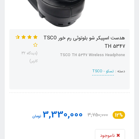
هدست اسپیکر شو بلوتوثی رم خور TSCO
TH 5347
(دیدگاه 32
TSCO TH 5347 Wireless Headphone
کاربر)
دسته :
تسکو - TSCO
3,330,000
3,750,000
12%
تومان
ناموجود