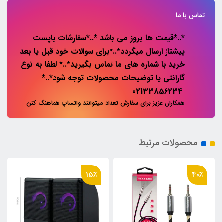
تماس با ما
*..*قیمت ها بروز می باشد *..*سفارشات باپست
پیشتاز ارسال میگردد*..*برای سوالات خود قبل یا بعد
خرید با شماره های ما تماس بگیرید*..* لطفا به نوع
گارانتی یا توضیحات محصولات توجه شود*..*
02133856234
همکاران عزیز برای سفارش تعداد میتوانند واتساپ هماهنگ کنن
محصولات مرتبط
15٪
40٪