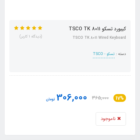
کیبورد تسکو TSCO TK 8011
(دیدگاه 1 کاربر)
TSCO TK 8011 Wired Keyboard
دسته :
تسکو - TSCO
306,000
365,000
17%
تومان
ناموجود