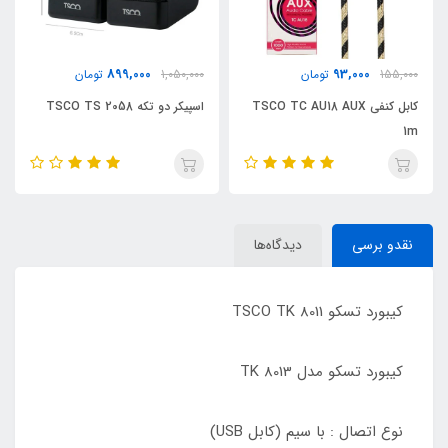
899,000
93,000
155,000
تومان
1,050,000
تومان
کابل کنفی TSCO TC AU18 AUX
اسپیکر دو تکه TSCO TS 2058
1m
نقدو برسی
دیدگاه‌ها
کیبورد تسکو TSCO TK 8011
کیبورد تسکو مدل TK 8013
نوع اتصال : با سیم (کابل USB)