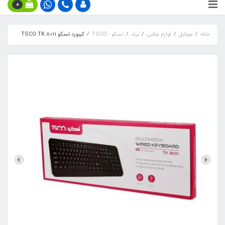
0
خانه
موبایل
لوازم جانبی
برند
تسکو - TSCO
کیبورد تسکو TSCO TK 8011