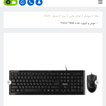
0
خانه
موبایل
لوازم جانبی
برند
تسکو - TSCO
موس و کیبورد TSCO TKM 8050