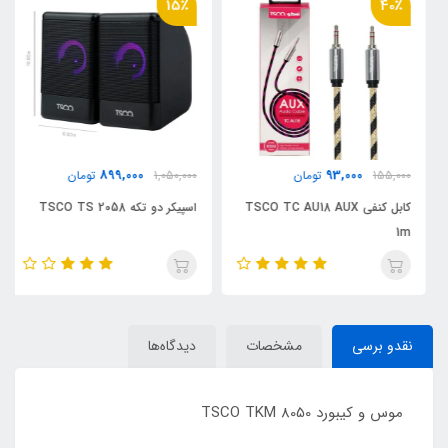
15٪
40٪
899,000
93,000
155,000
تومان
1,050,000
تومان
کابل کنفی TSCO TC AU18 AUX
اسپیکر دو تکه TSCO TS 2058
1m
نقدو برسی
مشخصات
دیدگاه‌ها
موس و کیبورد TSCO TKM 8050