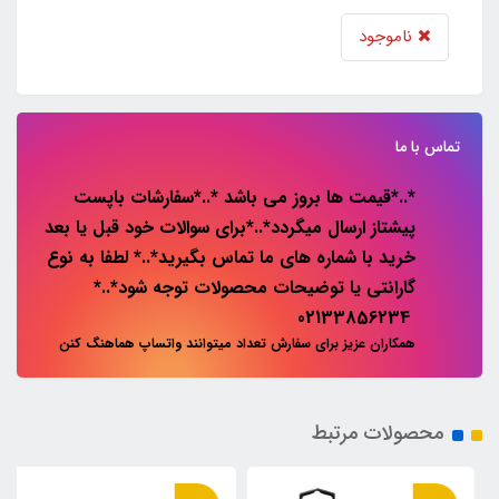
ناموجود
تماس با ما
*..*قیمت ها بروز می باشد *..*سفارشات باپست
پیشتاز ارسال میگردد*..*برای سوالات خود قبل یا بعد
خرید با شماره های ما تماس بگیرید*..* لطفا به نوع
گارانتی یا توضیحات محصولات توجه شود*..*
02133856234
همکاران عزیز برای سفارش تعداد میتوانند واتساپ هماهنگ کنن
محصولات مرتبط