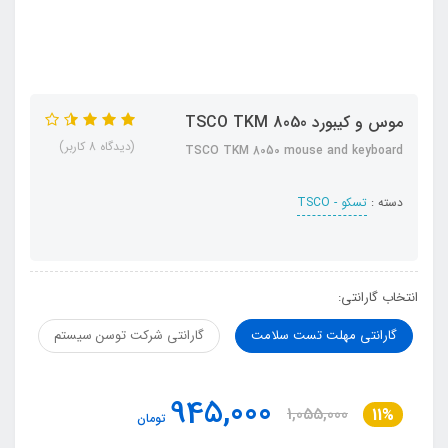
موس و کیبورد TSCO TKM 8050
(دیدگاه 8 کاربر)
TSCO TKM 8050 mouse and keyboard
دسته :
تسکو - TSCO
انتخاب گارانتی:
گارانتی مهلت تست سلامت
گارانتی شرکت توسن سیستم
945,000
1,055,000
11%
تومان