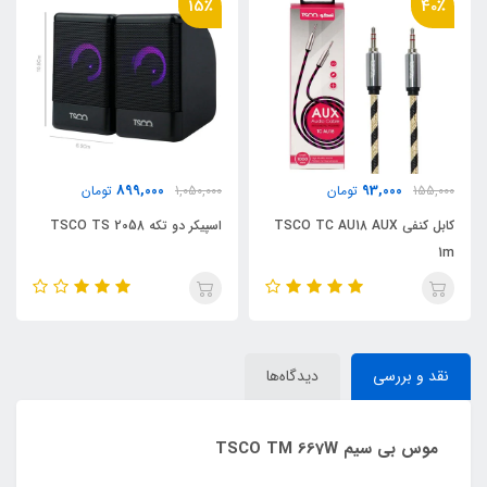
15٪
40٪
899,000
93,000
155,000
تومان
1,050,000
تومان
کابل کنفی TSCO TC AU18 AUX
اسپیکر دو تکه TSCO TS 2058
1m
نقد و بررسی
دیدگاه‌ها
موس بی سیم TSCO TM 667W