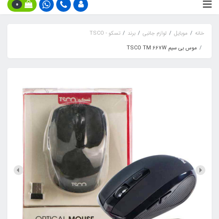
0
خانه
موبایل
لوازم جانبی
برند
تسکو - TSCO
موس بی سیم TSCO TM 667W