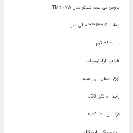
ماوس بی سیم تسکو مدل TM 667W
ابعاد : ۱۰۴*۶۶*۳۴ میلی متر
وزن : ۵۶ گرم
طراحی ارگونومیک
نوع اتصال : بی سیم
رابط : دانگل USB
فرکانس : ۲٫۴GHz
نوع حسگر : اپتیکال