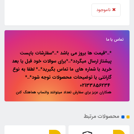
ناموجود
تماس با ما
*..*قیمت ها بروز می باشد *..*سفارشات باپست
پیشتاز ارسال میگردد*..*برای سوالات خود قبل یا بعد
خرید با شماره های ما تماس بگیرید*..* لطفا به نوع
گارانتی یا توضیحات محصولات توجه شود*..*
02133856234
همکاران عزیز برای سفارش تعداد میتوانند واتساپ هماهنگ کنن
محصولات مرتبط