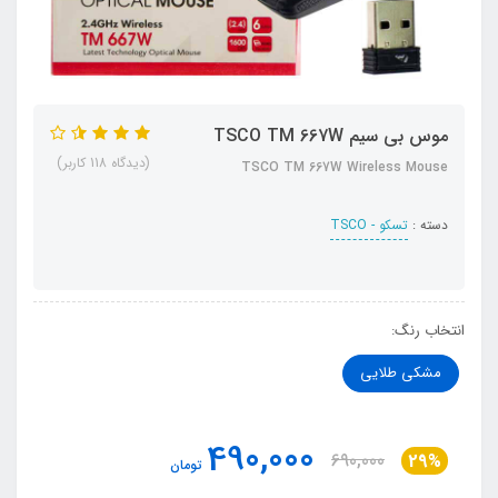
موس بی سیم TSCO TM 667W
(دیدگاه 118 کاربر)
TSCO TM 667W Wireless Mouse
دسته :
تسکو - TSCO
انتخاب رنگ:
مشکی طلایی
490,000
690,000
29%
تومان