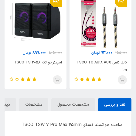
15٪
40٪
899,000
93,000
155,000
تومان
1,050,000
تومان
کابل کنفی TSCO TC AU18 AUX
اسپیکر دو تکه TSCO TS 2058
1m
نقد و بررسی
مشخصات محصول
مشخصات
دیدگاه‌
ساعت هوشمند تسکو TSCO TSW 7 Pro Max 45mm