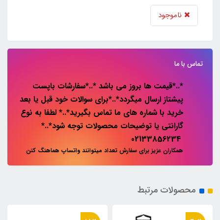
ناموجود
تماس با ما
*..*قیمت ها بروز می باشد *..*سفارشات باپست
پیشتاز ارسال میگردد*..*برای سوالات خود قبل یا بعد
خرید با شماره های ما تماس بگیرید*..* لطفا به نوع
گارانتی یا توضیحات محصولات توجه شود*..*
02133856234
همکاران عزیز برای سفارش تعداد میتوانند واتساپ هماهنگ کنن
محصولات مرتبط