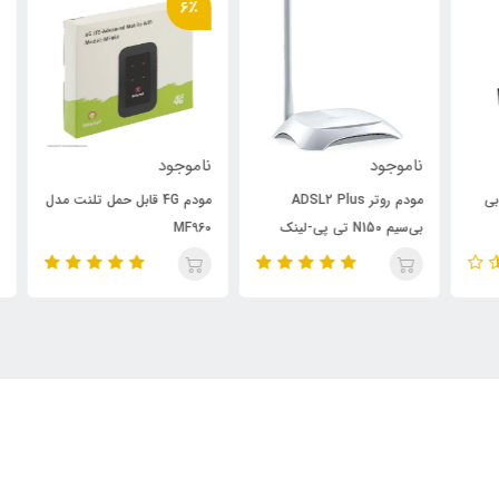
6٪
ناموجود
ناموجود
نام
مودم روتر ADSL2 Plus
مودم 4G قابل حمل تلنت مدل
بی‌سیم N150 تی پی-لینک
MF960
5W
مدل TD-W8151N