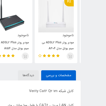
4٪
ناموجود
ناموجود
سیم آنتن دار
مودم روتر ADSL2 Plus بی
مودم روتر ADSL2 Plus بی
TSCO TW 10
سیم یوتل مدل A304
سیم یوتل مدل A154
مشخصات و بررسی
دیدگاه‌ها
کابل شبکه Verity Cat6 Q2 1m
کابل LAN وریتی CAT6 با طول ۱۰۰ سانتی متر