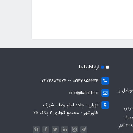
ارتباط با ما
02133856234 -- 09124884574
بایل و
info@kalalite.ir
تهران - جاده امام رضا - شهرک
ترین
خاورشهر - مجتمع تجاری 2 پلاک 25
یوتر
در محدوده که کار خود را از سال ۱۳۸۶ آغاز