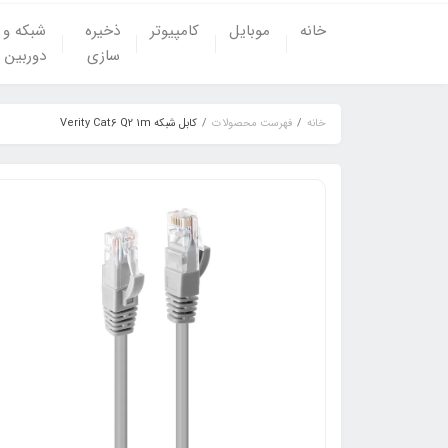
خانه
موبایل
کامپیوتر
ذخیره
شبکه و
سازی
دوربین
خانه
فهرست محصولات
کابل شبکه Verity Cat6 Q2 1m