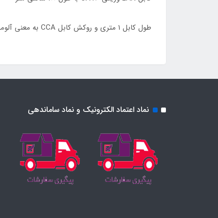
طول کابل ۱ متری و روکش کابل CCA به معنی آلومینیوم با روکش مس
نماد اعتماد الکترونیک و نماد ساماندهی