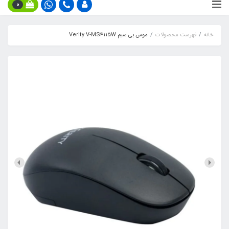
0
خانه
فهرست محصولات
موس بی سیم Verity V-MS4115W