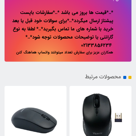
*..*قیمت ها بروز می باشد *..*سفارشات باپست
پیشتاز ارسال میگردد*..*برای سوالات خود قبل یا بعد
خرید با شماره های ما تماس بگیرید*..* لطفا به نوع
گارانتی یا توضیحات محصولات توجه شود*..*
02133856234
همکاران عزیز برای سفارش تعداد میتوانند واتساپ هماهنگ کنن
محصولات مرتبط