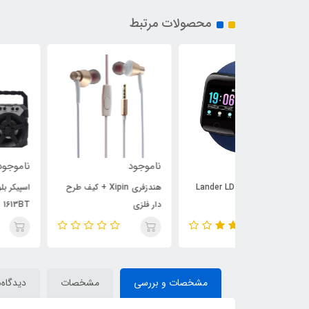
محصولات مرتبط
ناموجود
ناموجود
ساعت هوشمند Lander LD-
هندزفری Xipin + کیف طرح
اسپیکر بلوتوثی رم خور MS
دار فلزی
1613BT
مشخصات و بررسی
مشخصات
دیدگاه‌ه