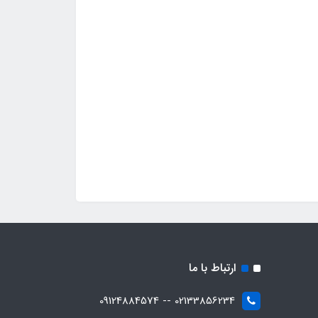
ارتباط با ما
02133856234 -- 09124884574