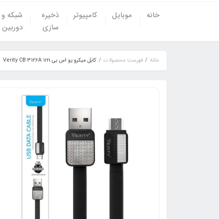
خانه
موبایل
کامپیوتر
ذخیره
شبکه و
سازی
دوربین
خانه
فهرست محصولات
کابل میکرو یو اس بی Verity CB 3126A 1m