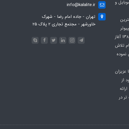
بایل و
info@kalalite.ir
تهران - جاده امام رضا - شهرک
ترین
خاورشهر - مجتمع تجاری 2 پلاک 25
یوتر
در محدوده که کار خود را از سال ۱۳۸۶ آغاز
ام تلاش
 نموده
 عزیزان
 از
رائه
تر در