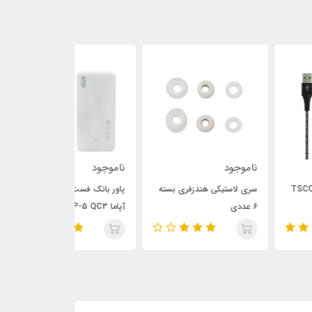
وجود
ناموجود
ناموجود
 لاستیکی هندزفری بسته
پاور بانک فست شارژ ۱۰۰۰۰
اسپیکر بلوتوثی 
آپاما Apama AP-5 QC3
Tg 024