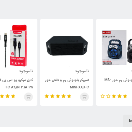
ناموجود
ناموجود
نام
-
اسپیکر بلوتوثی رم و فلش خور
کابل میکرو یو اس بی TSCO
سری
Mini-X8U-C
TC A98N 2.1A 1m
۶ عددی
ا