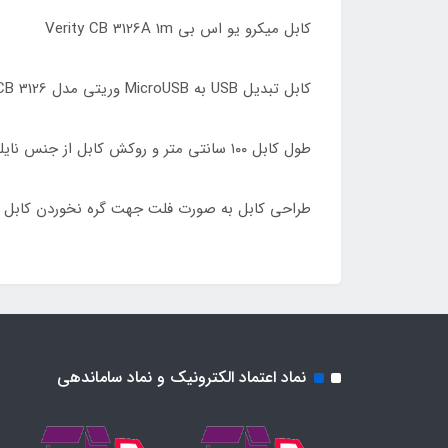
کابل میکرو یو اس بی Verity CB 3126A 1m
کابل تبدیل USB به MicroUSB وریتی مدل CB 3126 طول ۱۰۰ سانتی متر
طول کابل ۱۰۰ سانتی متر و روکش کابل از جنس نایلون TPE مقاوم در برابر خمیدگی و کشیدگی
طراحی کابل به صورت فلت جهت گره نخوردن کابل و 
نماد اعتماد الکترونیک و نماد ساماندهی