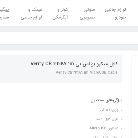
لوازم جانبی
صوتی
کولر و
عینک و
پیگی
خودرو
تصویری
آبگرمکن
لوازم جانبی
سفار
کابل میکرو یو اس بی Verity CB 3126A 1m
Verity CB3126A 1m MicroUSB Cable
ویژگی‌های محصول
وزن: 100 گرم
طول کابل: ۱ متر
کانکتور: MicroUSB
روکش کابل: TPE