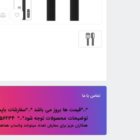
تماس با ما
*..*قیمت ها بروز می باشد *..*سفارشات باپس
توضیحات محصولات توجه شود*..* 02133856234
همکاران عزیز برای سفارش تعداد میتوانند واتساپ هماه