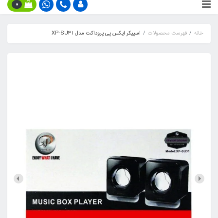
0
خانه
فهرست محصولات
اسپیکر ایکس پی پروداکت مدل XP-SU31