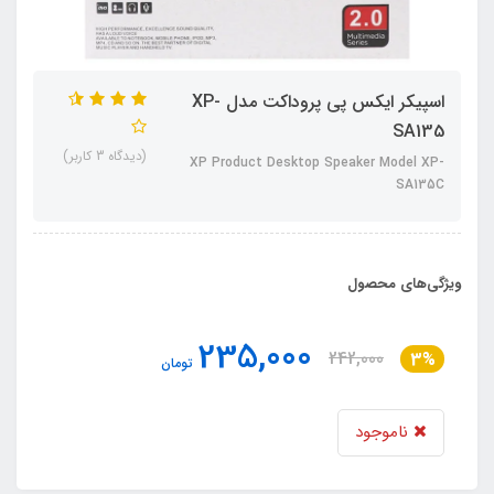
اسپیکر ایکس پی پروداکت مدل XP-
SA135
(دیدگاه 3 کاربر)
XP Product Desktop Speaker Model XP-
SA135C
ویژگی‌های محصول
235,000
242,000
3%
تومان
ناموجود