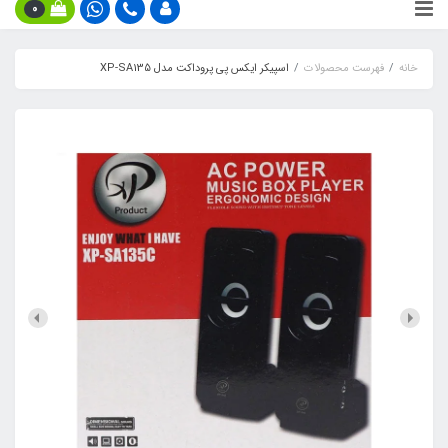
0
خانه
فهرست محصولات
اسپیکر ایکس پی پروداکت مدل XP-SA135