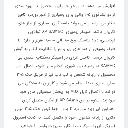
افزایش می دهد. توان خروجی این محصول با بهره مندی
از دو بلندگوی ۲٫۵ واتی برای بسیاری از امور روزمره کافی
بنظر می رسد و می تواند پاسخگوی بسیاری از نیاز های
کاربران باشد. اسپیکر رومیزی XP SA135C توانایی
فرکانسی، در داینامیک رنج ۱۸۰ الی ۱۸۰۰۰۰ هرتز را دارد تا
طیف وسیعی از صداهای زیر و بم با شفافیت کافی به گوش
کاربران برسد. تامین انرژی در اسپیکر دسکتاپ ایکس پی
SA135C به وسیله برق شهری انجام می شود، اتصال این
محصول با رایانه شخص یا لپ تاپ نیز از طریق جک ۳٫۵
میلی متری صدا انجام می شود و کاربران به سادگی می
توانند با اتصال کابل AUX به پخش موسیقی های خود
بپردازند. علاوه بر این XP SA135 از امکان متصل کردن
هدفون نیز بهره می برد تا بدون جدا کردن جک ۳٫۵ میلی
متری از رایانه هدفون خود را متصل کنید، به کمک اسکرول
فیزیکی این اسپیکر نیز، امکان مدیریت ولوم را خواهید