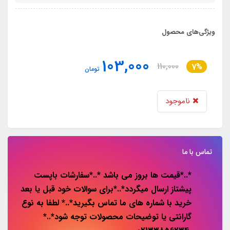
ویژگی‌های محصول
103,000
110,000
7%
تومان
ناموجود
تماس با ما
*..*قیمت ها بروز می باشد *..*سفارشات باپست
پیشتاز ارسال میگردد*..*برای سوالات خود قبل یا بعد
خرید با شماره های ما تماس بگیرید*..* لطفا به نوع
گارانتی یا توضیحات محصولات توجه شود*..*