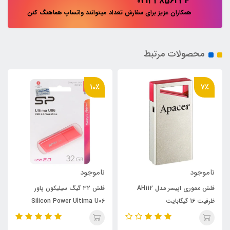
02133856234
همکاران عزیز برای سفارش تعداد میتوانند واتساپ هماهنگ کنن
محصولات مرتبط
10٪
7٪
ناموجود
ناموجود
فلش مموری اپیسر مدل AH112
فلش ۳۲ گیگ سیلیکون پاور
ظرفیت 16 گیگابایت
Silicon Power Ultima U06