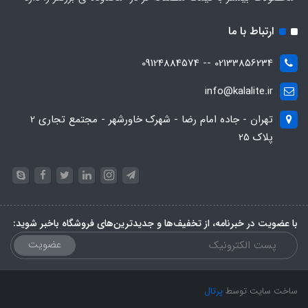
ارتباط با ما
02133856234 -- 09124884574
info@kalalite.ir
تهران - جاده امام رضا - شهرک خاورشهر - مجتمع تجاری 2
پلاک 25
با عضویت در خبرنامه، از تخفیف‌ها و جدیدترین‌های فروشگاه باخبر شوید:
عضویت
ساخت سایت توسط
پرتال