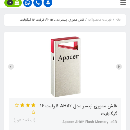
0
خانه
فهرست محصولات
فلش مموری اپیسر مدل AH112 ظرفیت 16 گیگابایت
فلش مموری اپیسر مدل AH112 ظرفیت 16
گیگابایت
(دیدگاه 2 کاربر)
Apacer AH112 Flash Memory 16GB