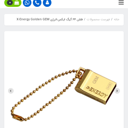
0
خانه
فهرست محصولات
فلش ۶۴ گیگ ایکس-انرژی X-Energy Golden GEM