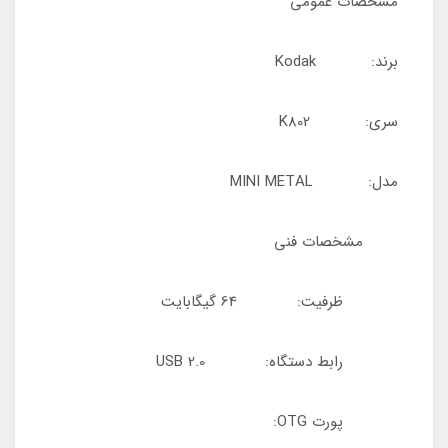
مشخصات عمومی
برند: Kodak
سری: K802
مدل: MINI METAL
مشخصات فنی
ظرفیت: 64 گیگابایت
رابط دستگاه: USB 2.0
پورت OTG: