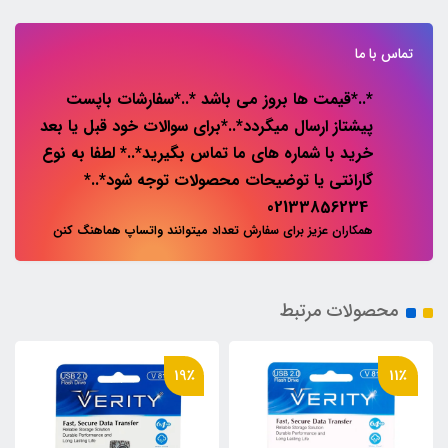
تماس با ما
*..*قیمت ها بروز می باشد *..*سفارشات باپست
پیشتاز ارسال میگردد*..*برای سوالات خود قبل یا بعد
خرید با شماره های ما تماس بگیرید*..* لطفا به نوع
گارانتی یا توضیحات محصولات توجه شود*..*
02133856234
همکاران عزیز برای سفارش تعداد میتوانند واتساپ هماهنگ کنن
محصولات مرتبط
19٪
11٪