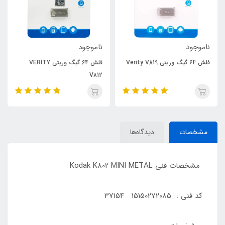
ناموجود
ناموجود
فلش 64 گیگ وریتی Verity V819
فلش 64 گیگ وریتی VERITY
V812
مشخصات
دیدگاه‌ها
مشخصات فنی Kodak K802 MINI METAL
کد فنی : 15150272085 37154