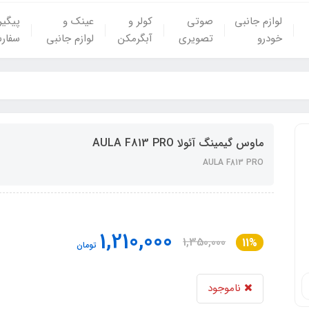
لوازم جانبی
صوتی
کولر و
عینک و
پیگی
خودرو
تصویری
آبگرمکن
لوازم جانبی
سفار
ماوس گیمینگ آئولا AULA F813 PRO
AULA F813 PRO
1,210,000
1,350,000
11%
تومان
ناموجود