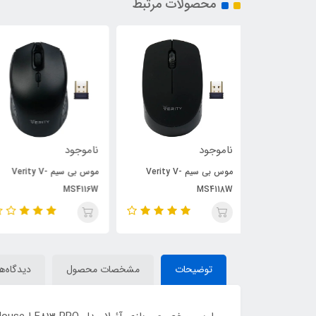
محصولات مرتبط
ناموجود
ناموجود
موس بی سیم Verity V-
موس بی سیم Verity V-
موس بی سیم Verity V-
MS4115W
MS4116W
توضیحات
مشخصات محصول
دیدگاه‌ها