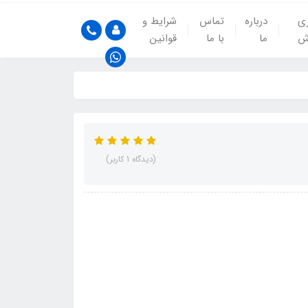
ری
درباره
تماس
شرایط و
ش
ما
با ما
قوانین
(دیدگاه 1 کاربر)