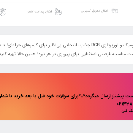
امکان تحویل اکسپرس
امکان پرداخت آنلاین
​​​​ماوس گیمینگ آئولا AULA F813 PRO، طراحی ارگونومیک و نورپردازی RGB جذاب، انتخابی ب
 مناسب، فرصتی استثنایی برای پیروزی در هر نبرد! همین حالا تهیه کنید 
ت پیشتاز ارسال میگردد*..*برای سوالات خود قبل یا بعد خرید با شماره 
نگ کنن