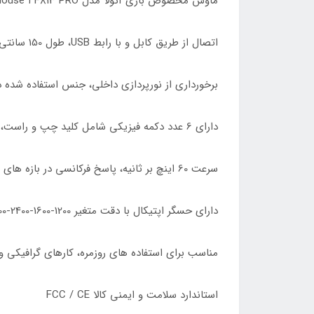
ماوس مخصوص بازی آئولا مدل F813 PRO ا AULA F813 PRO Wired Gaming Mouse
اتصال از طریق کابل و با رابط USB، طول 150 سانتی متر با روکش از جنس الیاف بهم تنیده شده مقاوم در برابر کشش و پارگی
برخورداری از نورپردازی داخلی، جنس استفاده شده 
دارای 6 عدد دکمه فیزیکی شامل کلید چپ و راست، اسکرول، بک، فوروارد، دکمه تنظیم دقت حسگر
سرعت 60 اینچ بر ثانیه، پاسخ فرکانسی در بازه های 125/250/500/1000 هرتز، طراحی به صورت ارگونومیک
دارای حسگر اپتیکال با دقت متغیر 1200-1600-2400-3200-4800 نقطه بر اینچ
مناسب برای استفاده های روزمره، کارهای گرافیکی و ا
استاندارد سلامت و ایمنی کالا FCC / CE