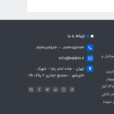
ارتباط با ما
02133856234 -- 09124884574
بایل و
info@kalalite.ir
تهران - جاده امام رضا - شهرک
ترین
خاورشهر - مجتمع تجاری 2 پلاک 25
یوتر
در محدوده که کار خود را از سال ۱۳۸۶ آغاز
ام تلاش
 نموده