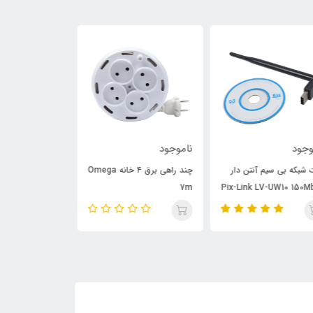
وجود
ناموجود
ناموجود
چند راهی برق ۴ خانه Omega
محافظ برق ۳ خانه Omega
P6000 3m
P3100 1.5m