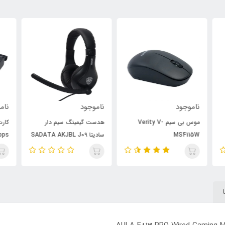
ناموجود
ناموجود
نام
هدست گیمینگ سیم دار
کارت شبکه بی سیم آنتن دار
سادیتا SADATA AKJBL J09
Pix-Link LV-UW10 150Mbps
7m