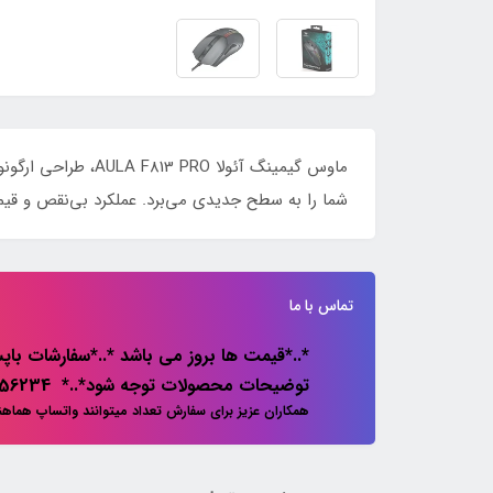
شما را به سطح جدیدی می‌برد. عملکرد بی‌نقص و قیمت
تماس با ما
*..*قیمت ها بروز می باشد *..*سفارشات باپس
توضیحات محصولات توجه شود*..* 02133856234
همکاران عزیز برای سفارش تعداد میتوانند واتساپ هماه