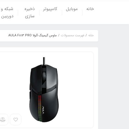
خانه
موبایل
کامپیوتر
ذخیره
شبکه و
سازی
دوربین
خانه
فهرست محصولات
ماوس گیمینگ آئولا AULA F813 PRO