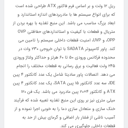
ریل ۱۲ ولت و بر اساس فرم فاکتور ATX طراحی شده است
که برای انواع سیستم ها با مادربردهای اندازه استاندارد و
ابعاد بزرگ مناسب می باشد. این منبع تغذیه با بهره بردن از
متریال و قطعات با کیفیت و استانداردهای حفاظتی OVP
،OPP و UVP، امنیت قطعات داخلی سیستم را تامین می
کند. پاور کامپیوتر SADATA با توان خروجی ۲۳۰ وات در
محدوده فرکانس ورودی ۵۰ تا ۶۰ هرتز و حداکثر ولتاژ ورودی
۲۴۵ ولت فعالیت و برق رسانی به قطعات مختلف را انجام
می دهد. اتصالات پاور سادیتا شامل یک عدد کانکتور ۴ پین
IDE، سه عدد کانکتور ۱۵ پین SATA، یک عدد کانکتور ۴ پین
ATX و کانکتور ۴+۲۰ پین مادربرد می باشد. یک فن ۱۲۰
میلی متری نیز بر روی این منبع تغذیه تعبیه شده که فرآیند
خنک سازی و متعادل سازی دما را به خوبی اجرا نموده و از
آسیب ناشی از فشار بار اضافی و گرمای بیش از حد به
قطعات داخلی جلوگیری می کند.