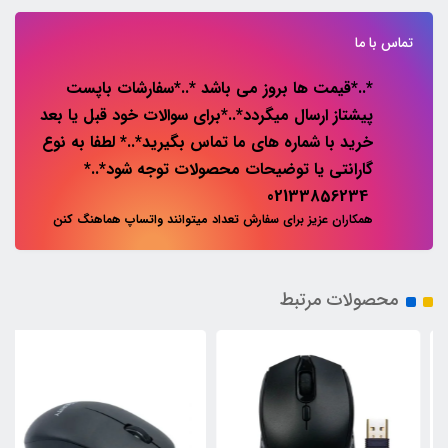
تماس با ما
*..*قیمت ها بروز می باشد *..*سفارشات باپست
پیشتاز ارسال میگردد*..*برای سوالات خود قبل یا بعد
خرید با شماره های ما تماس بگیرید*..* لطفا به نوع
گارانتی یا توضیحات محصولات توجه شود*..*
02133856234
همکاران عزیز برای سفارش تعداد میتوانند واتساپ هماهنگ کنن
محصولات مرتبط