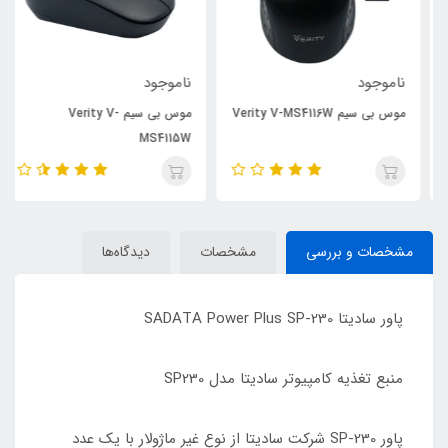
ناموجود
ناموجود
موس بی سیم Verity V-MS4116W
موس بی سیم Verity V-
MS4115W
مشخصات و بررسی
مشخصات
دیدگاه‌ها
پاور سادیتا SADATA Power Plus SP-230
منبع تغذیه کامپیوتر سادیتا مدل SP230
پاور SP-230 شرکت سادیتا از نوع غیر ماژولار با یک عدد