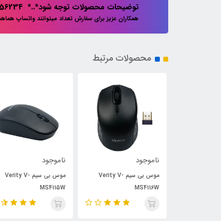
توضیحات محصولات توجه شود*..* 02133856234
همکاران عزیز برای سفارش تعداد میتوانند واتساپ هماه
محصولات مرتبط
ناموجود
ناموجود
موس بی سیم Verity V-
موس بی سیم Verity V-
موس بی سیم Verity V-
MS4115W
MS4116W