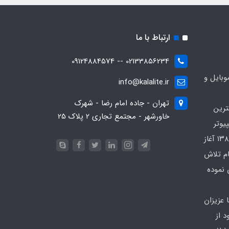
ارتباط با ما
02133856234 -- 09124884574
بایل و
info@kalalite.ir
تهران - جاده امام رضا - شهرک
ترین
خاورشهر - مجتمع تجاری 2 پلاک 25
یوتر
در محدوده که کار خود را از سال ۱۳۸۶ آغاز
ام تلاش
 نموده
 عزیزان
 از