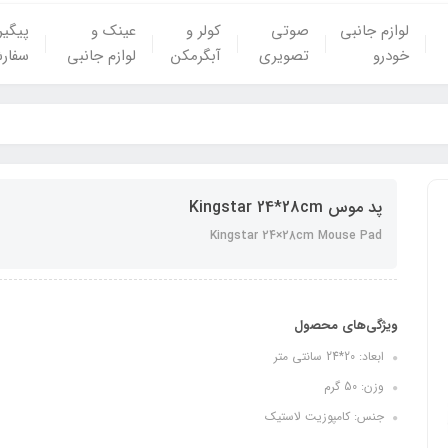
لوازم جانبی
صوتی
کولر و
عینک و
پیگی
خودرو
تصویری
آبگرمکن
لوازم جانبی
سفار
پد موس Kingstar 24*28cm
Kingstar 24×28cm Mouse Pad
ویژگی‌های محصول
ابعاد: 20*24 سانتی متر
وزن: 50 گرم
جنس: کامپوزیت لاستیک