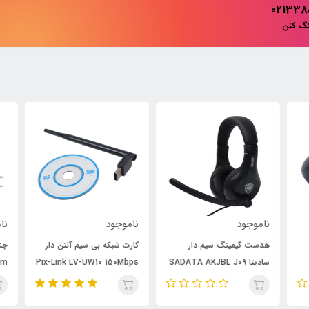
نگ کنن
ناموجود
ناموجود
نام
هدست گیمینگ سیم دار
کارت شبکه بی سیم آنتن دار
سادیتا SADATA AKJBL J09
Pix-Link LV-UW10 150Mbps
7m