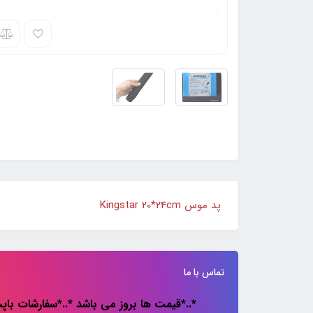
پد موس Kingstar 20*24cm
تماس با ما
*..*قیمت ها بروز می باشد *..*سفارشات باپس