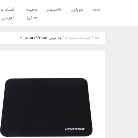
خانه
موبایل
کامپیوتر
ذخیره
شبکه و
سازی
دوربین
خانه
فهرست محصولات
پد موس Kingstar 24*28cm