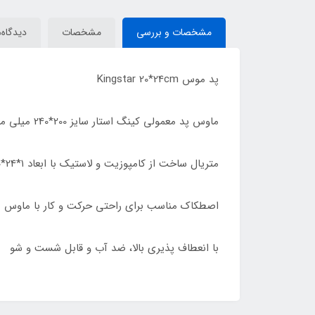
مشخصات و بررسی
مشخصات
دیدگاه‌ه
پد موس Kingstar 20*24cm
ماوس پد معمولی کینگ استار سایز 200*240 میلی متر
متریال ساخت از کامپوزیت و لاستیک با ابعاد ۱*24*20 سانتی متر
اصطکاک مناسب برای راحتی حرکت و کار با ماوس
با انعطاف پذیری بالا، ضد آب و قابل شست و شو