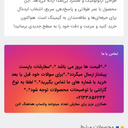
طراحی ارگونومیک و عملکرد بی‌صدا ارائه می‌دهد. این
محصول با عمر طولانی و پاسخ‌دهی سریع، انتخاب ایده‌آل
برای حرفه‌ای‌ها و علاقه‌مندان به گیمینگ است. هم‌اکنون
خرید کنید و سرعت و دقت خود را به سطح جدیدی برسانید!
تماس با ما
*..*قیمت ها بروز می باشد *..*سفارشات باپست
پیشتاز ارسال میگردد*..*برای سوالات خود قبل یا بعد
خرید با شماره های ما تماس بگیرید*..* لطفا به نوع
گارانتی یا توضیحات محصولات توجه شود*..*
02133856234
همکاران عزیز برای سفارش تعداد میتوانند واتساپ هماهنگ کنن
محصولات مرتبط