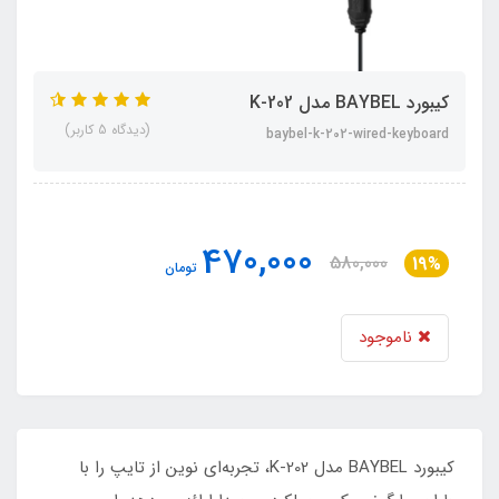
کیبورد BAYBEL مدل K-202
(دیدگاه 5 کاربر)
baybel-k-202-wired-keyboard
470,000
580,000
19%
تومان
ناموجود
کیبورد BAYBEL مدل K-202، تجربه‌ای نوین از تایپ را با