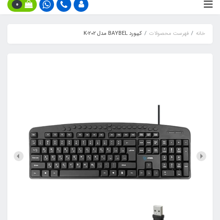
0
خانه
فهرست محصولات
کیبورد BAYBEL مدل K-202