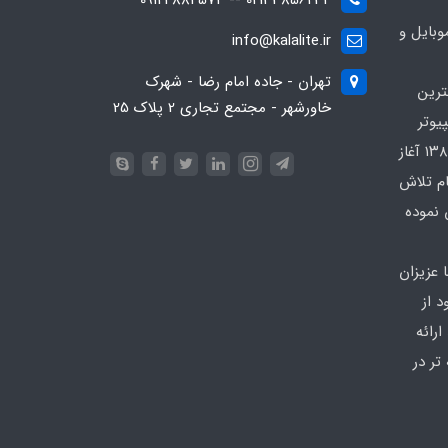
02133856234 -- 09124884574
بایل و
info@kalalite.ir
تهران - جاده امام رضا - شهرک
ترین
خاورشهر - مجتمع تجاری 2 پلاک 25
یوتر
در محدوده که کار خود را از سال ۱۳۸۶ آغاز
ام تلاش
 نموده
 عزیزان
 از
رائه
تر در