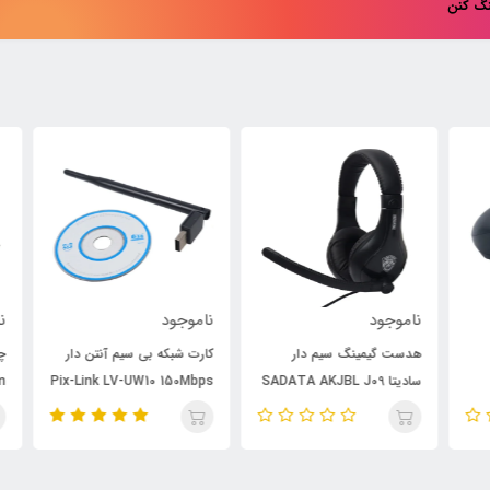
نگ کنن
ناموجود
ناموجود
نام
هدست گیمینگ سیم دار
کارت شبکه بی سیم آنتن دار
سادیتا SADATA AKJBL J09
Pix-Link LV-UW10 150Mbps
7m