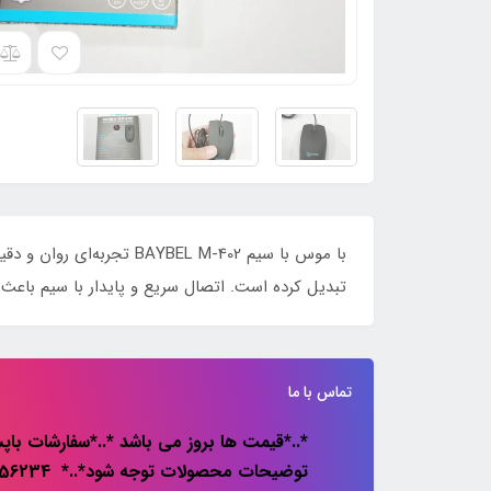
با موس با سیم YBEL M-402
تبدیل کرده است. اتصال سریع و پایدار با سیم باعث م
تماس با ما
*..*قیمت ها بروز می باشد *..*سفارشات باپس
توضیحات محصولات توجه شود*..* 02133856234