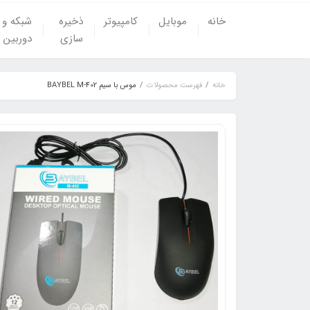
خانه
موبایل
کامپیوتر
ذخیره
شبکه و
سازی
دوربین
خانه
فهرست محصولات
موس با سیم BAYBEL M-402