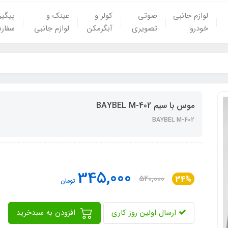
لوازم جانبی
صوتی
کولر و
عینک و
پیگی
خودرو
تصویری
آبگرمکن
لوازم جانبی
سفار
موس با سیم BAYBEL M-402
BAYBEL M-402
345,000
520,000
34%
تومان
ارسال اولین روز کاری
افزودن به سبدخرید