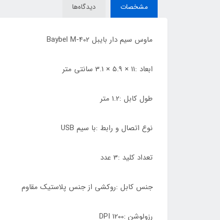
مشخصات
دیدگاه‌ها
ماوس سیم دار بایبل Baybel M-402
ابعاد :11 × 5.9 × 3.1 سانتی متر
طول کابل :1.2 متر
نوع اتصال و رابط :با سیم USB
تعداد کلید :3 عدد
جنس کابل :روکشی از جنس پلاستیک مقاوم
رزولوشن :1200 DPI