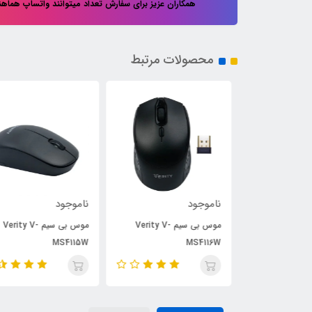
همکاران عزیز برای سفارش تعداد میتوانند واتساپ هماه
محصولات مرتبط
ناموجود
ناموجود
موس بی سیم Verity V-
موس بی سیم Verity V-
موس بی سیم Verity V-
MS4115W
MS4116W