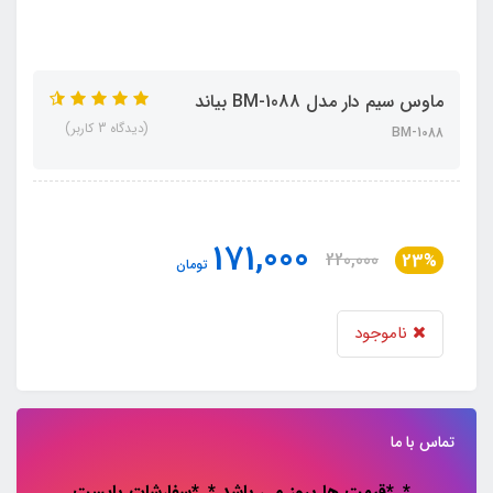
ماوس سیم دار مدل BM-1088 بیاند
(دیدگاه 3 کاربر)
BM-1088
171,000
220,000
23%
تومان
ناموجود
تماس با ما
*..*قیمت ها بروز می باشد *..*سفارشات باپست