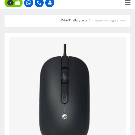
0
خانه
فهرست محصولات
ماوس بیاند BM-1099