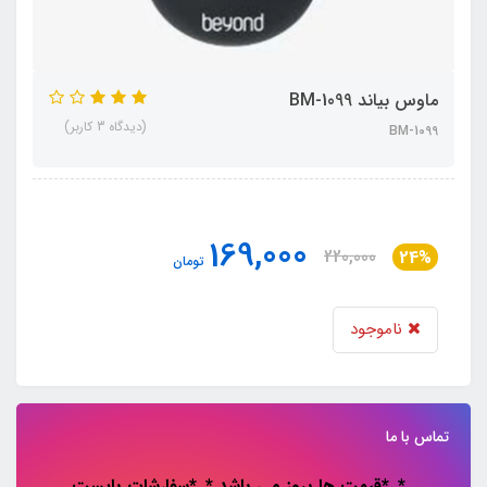
ماوس بیاند BM-1099
(دیدگاه 3 کاربر)
BM-1099
169,000
220,000
24%
تومان
ناموجود
تماس با ما
*..*قیمت ها بروز می باشد *..*سفارشات باپست