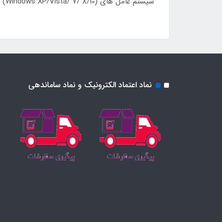
سیستم عامل های (Windows XP/Vista/ 7/ 8/10) و (Mac OS X 10.4 or later) از دیگر مشخصات فنی ماوس سیمی بیاند خواهد بود.
نماد اعتماد الکترونیک و نماد ساماندهی