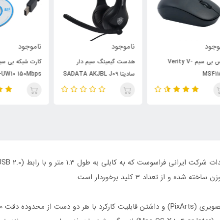
ناموجود
ناموجود
نام
هدست گیمینگ سیم دار
کارت شبکه بی سیم آنتن دار
سادیتا SADATA AKJBL J09
Pix-Link LV-UW10 150Mbps
7m