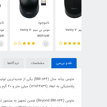
ناموجود
ناموجود
موس بی سیم Verity V-
موس بی سیم Verity V-
موس بی سیم Verity V-
MS4115W
MS4116W
نقدو بررسی
مشخصات
دیدگاه‌ها
پلاستیکی به ابعاد (122x64x39) میلی متر و 60 گرم وزن ساخته شده و از تعداد 3 کلید برخوردار است.