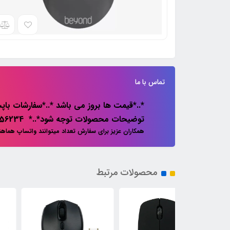
تماس با ما
*..*قیمت ها بروز می باشد *..*سفارشات باپس
توضیحات محصولات توجه شود*..* 02133856234
همکاران عزیز برای سفارش تعداد میتوانند واتساپ هماه
محصولات مرتبط