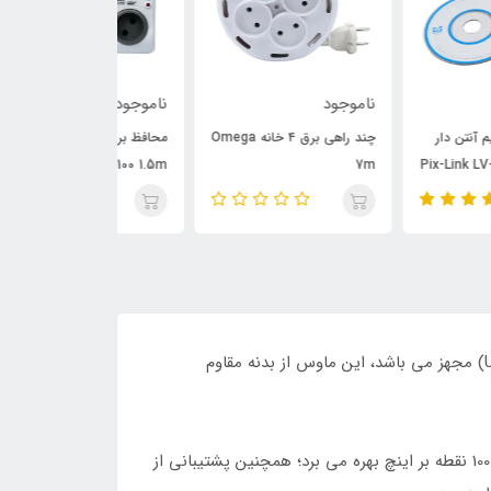
وجود
ناموجود
ناموجود
چند راهی برق ۴ خانه Omega
محافظ برق ۳ خانه Omega
P6000 3m
P3100 1.5m
ماوس بیاند مدل (BM-1144) یکی از جدیدترین تولیدات شرکت ایرانی فراسوست که به کابلی به طول 1.3 متر و با رابط (USB 2.0) مجهز می باشد، این ماوس از بدنه مقاوم
ماوس (Beyond BM-1144) ضمن تجهیز به سنسور تصویری (PixArts) و داشتن قابلیت کارکرد با هر دو دست از محدوده دقت 1000 نقطه بر اینچ بهره می برد؛ همچنین پشتیبانی از