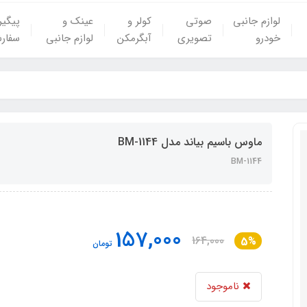
لوازم جانبی
صوتی
کولر و
عینک و
پیگی
خودرو
تصویری
آبگرمکن
لوازم جانبی
سفار
ماوس باسیم بیاند مدل BM-1144
BM-1144
157,000
164,000
5%
تومان
ناموجود