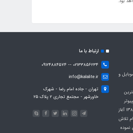
ارتباط با ما
02133856234 -- 09124884574
بایل و
info@kalalite.ir
تهران - جاده امام رضا - شهرک
ترین
خاورشهر - مجتمع تجاری 2 پلاک 25
یوتر
در محدوده که کار خود را از سال ۱۳۸۶ آغاز
ام تلاش
 نموده