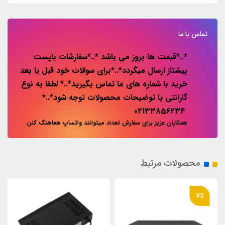
تماس با ما
*..*قیمت ها بروز می باشد *..*سفارشات باپست
پیشتاز ارسال میگردد*..*برای سوالات خود قبل یا بعد
خرید با شماره های ما تماس بگیرید*..* لطفا به نوع
گارانتی یا توضیحات محصولات توجه شود*..*
02133856234
همکاران عزیز برای سفارش تعداد میتوانند واتساپ هماهنگ کنن
محصولات مرتبط
7٪