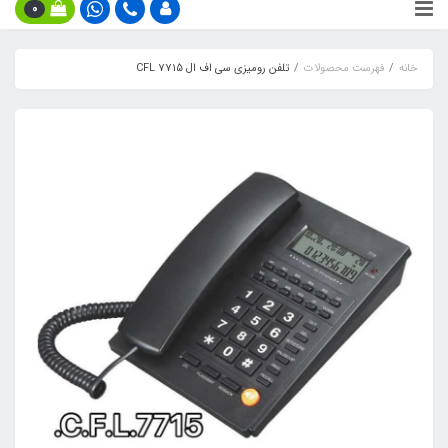
0
خانه
فهرست محصولات
تلفن رومیزی سی اف ال CFL 7715