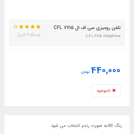
تلفن رومیزی سی اف ال CFL 7715
(دیدگاه 3 کاربر)
C.F.L.7715 telephone
440,000
تومان
ناموجود
رنگ کالابه صورت رندم انتخاب می شود