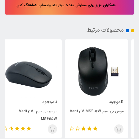
همکاران عزیز برای سفارش تعداد میتوانند واتساپ هماهنگ کنن
محصولات مرتبط
ناموجود
ناموجود
موس بی سیم Verity V-MS4116W
موس بی سیم Verity V-
MS4115W