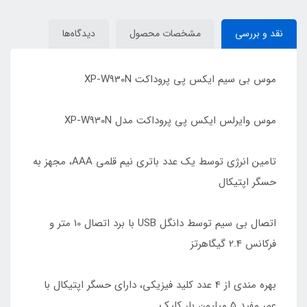
نقد و بررسی
مشخصات محصول
دیدگاه‌ها
موس بی سیم ایکس پی پروداکت XP-W930N
موس وایرلس ایکس پی پروداکت مدل XP-W930N
تامین انرژی توسط یک عدد باتری نیم قلمی AAA، مجهز به
حسگر اپتیکال
اتصال بی سیم توسط دانگل USB با برد اتصال 10 متر و
فرکانس 2.4 گیگاهرتز
بهره مندی از 4 عدد کلید فیزیکی، دارای حسگر اپتیکال با
عمر مفید 5 میلیون بار کلیک