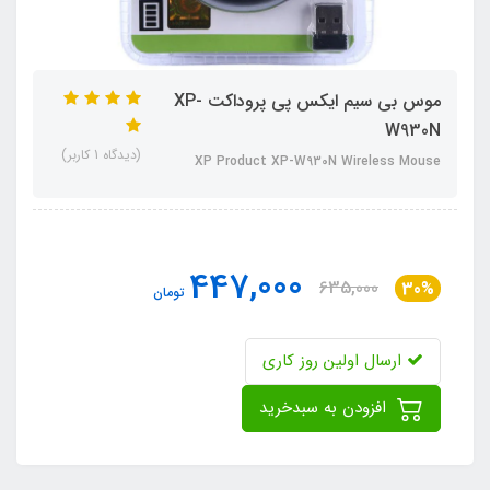
موس بی سیم ایکس پی پروداکت XP-
W930N
(دیدگاه 1 کاربر)
XP Product XP-W930N Wireless Mouse
447,000
635,000
30%
تومان
ارسال اولین روز کاری
افزودن به سبدخرید