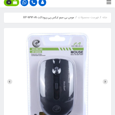
0
خانه
فهرست محصولات
موس بی سیم ایکس پی پروداکت XP-W930N