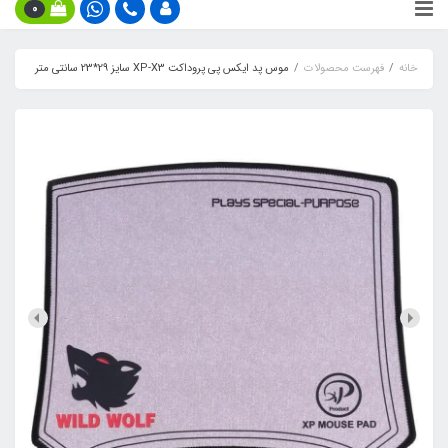
0
خانه
فهرست محصولات
موس پد ایکس پی پروداکت XP-X3 سایز 29*23 سانتی متر