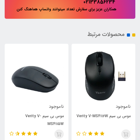
02133856234
همکاران عزیز برای سفارش تعداد میتوانند واتساپ هماهنگ کنن
محصولات مرتبط
ناموجود
ناموجود
موس بی سیم Verity V-MS4116W
موس بی سیم Verity V-
MS4115W