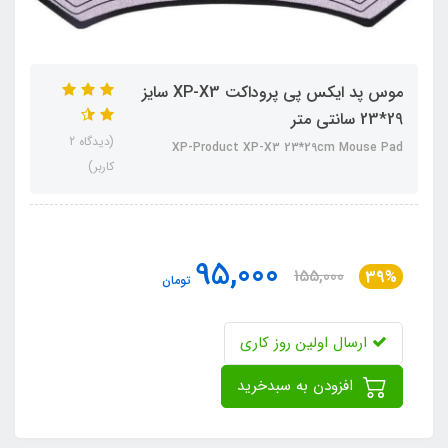
موس پد ایکس پی پروداکت XP-X3 سایز
29*23 سانتی متر
(دیدگاه 2
XP-Product XP-X3 23*29cm Mouse Pad
کاربر)
95,000
155,000
39%
تومان
ارسال اولین روز کاری
افزودن به سبدخرید