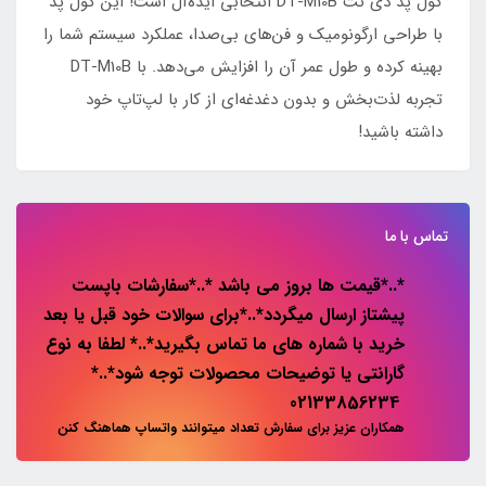
کول پد دی نت DT-M10B انتخابی ایده‌آل است! این کول پد
با طراحی ارگونومیک و فن‌های بی‌صدا، عملکرد سیستم شما را
بهینه کرده و طول عمر آن را افزایش می‌دهد. با DT-M10B
تجربه لذت‌بخش و بدون دغدغه‌ای از کار با لپ‌تاپ خود
داشته باشید!
تماس با ما
*..*قیمت ها بروز می باشد *..*سفارشات باپست
پیشتاز ارسال میگردد*..*برای سوالات خود قبل یا بعد
خرید با شماره های ما تماس بگیرید*..* لطفا به نوع
گارانتی یا توضیحات محصولات توجه شود*..*
02133856234
همکاران عزیز برای سفارش تعداد میتوانند واتساپ هماهنگ کنن