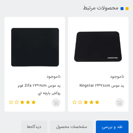
محصولات مرتبط
ناموجود
ناموجود
پد موس Kingstar 24*28cm
پد موس Zifa ۲۴*۱۹cm فوم
روکش پارچه ای
نقد و بررسی
مشخصات محصول
دیدگاه‌ها