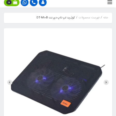
0
خانه
فهرست محصولات
کول پد لپ تاپ دی نت DT-M10B