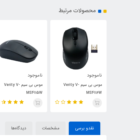
محصولات مرتبط
ناموجود
ناموجود
موس بی سیم Verity V-
موس بی سیم Verity V-
موس بی سیم Verity V-
MS4115W
MS4116W
نقدو برسی
مشخصات
دیدگاه‌ها