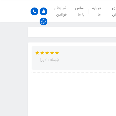
ری
درباره
تماس
شرایط و
ش
ما
با ما
قوانین
(دیدگاه 1 کاربر)