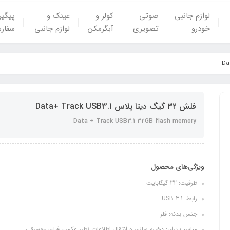
لوازم جانبی
صوتی
کولر و
عینک و
پیگی
خودرو
تصویری
آبگرمکن
لوازم جانبی
سفار
فلش ۳۲ گیگ دیتا پلاس Data+ Track USB3.1
Data + Track USB3.1 32GB flash memory
ویژگی‌های محصول
ظرفیت: 32 گیگابایت
رابط: USB 3.1
جنس بدنه: فلز
مناسب برای: ذخیره سازی و انتقال اطلاعات نظیر عکس، فیلم، موسیقی...