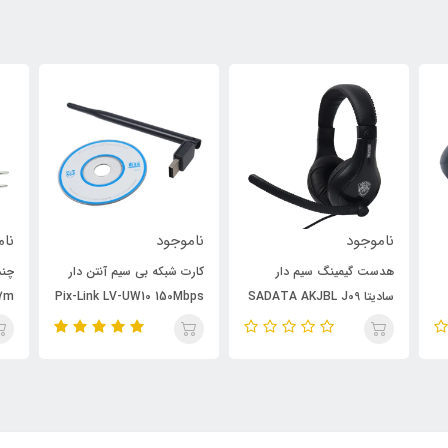
ناموجود
ناموجود
نام
هدست گیمینگ سیم دار
کارت شبکه بی سیم آنتن دار
سادیتا SADATA AKJBL J09
Pix-Link LV-UW10 150Mbps
7m