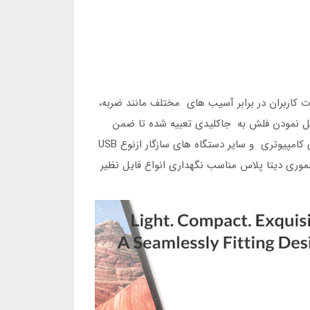
از اطلاعات کاربران در برابر آسیب های مختلف مانند ضربه،
صل نمودن فلش به جاکلیدی تعبیه شده تا ضمن
راحت نمودن حمل به جلوگیری از گم شدن فلش نیز کمک کند. رابط Data+ Track جهت اتصال به انواع لپ تاپ، سیستم های کامپیوتری و سایر دستگاه های سازگار ازنوع USB
ه سازی اطلاعات کاربران ارائه می دهد. همچنین ظرفیت ۳۲ گیگابایتی فلش مموری دیتا پلاس مناسب نگهداری انواع فایل نظیر