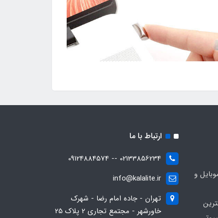
ارتباط با ما
02133856234 -- 09124884574
بایل و
info@kalalite.ir
تهران - جاده امام رضا - شهرک
ترین
خاورشهر - مجتمع تجاری 2 پلاک 25