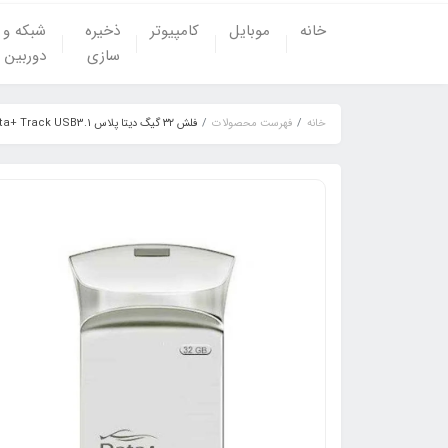
خانه
موبایل
کامپیوتر
ذخیره
شبکه و
سازی
دوربین
خانه
فهرست محصولات
فلش ۳۲ گیگ دیتا پلاس Data+ Track USB3.1