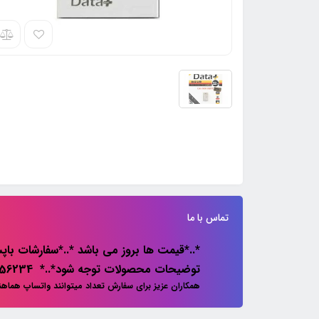
تماس با ما
*..*قیمت ها بروز می باشد *..*سفارشات باپس
توضیحات محصولات توجه شود*..* 02133856234
همکاران عزیز برای سفارش تعداد میتوانند واتساپ هماه