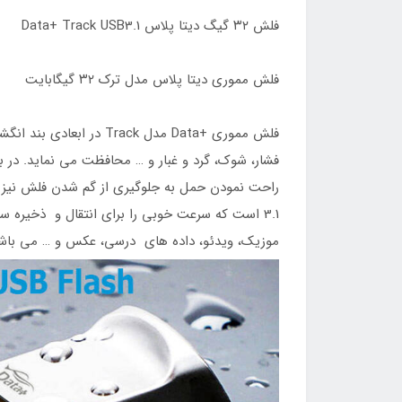
فلش ۳۲ گیگ دیتا پلاس Data+ Track USB3.1
فلش مموری دیتا پلاس مدل ترک ۳۲ گیگابایت
فلش مموری +Data مدل k
فشار، شوک، گرد و غبار و … محافظت می نماید. د
موزیک، ویدئو، داده های درسی، عکس و … می باش