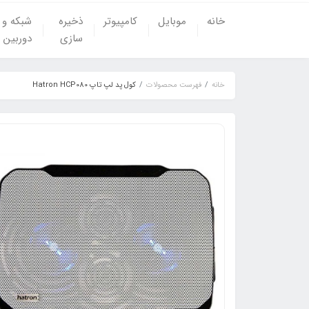
خانه
موبایل
کامپیوتر
ذخیره
شبکه و
سازی
دوربین
خانه
فهرست محصولات
کول پد لپ تاپ Hatron HCP080