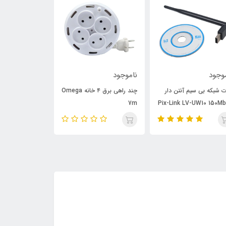
وجود
ناموجود
ناموجود
چند راهی برق ۴ خانه Omega
محافظ برق ۳ خانه Omega
P6000 3m
P3100 1.5m