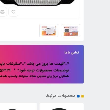
تماس با ما
*..*قیمت ها بروز می باشد *..*سفارشات باپس
توضیحات محصولات توجه شود*..* 02133856234
همکاران عزیز برای سفارش تعداد میتوانند واتساپ هماه
محصولات مرتبط