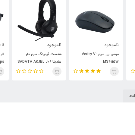
ناموجود
ناموجود
نام
هدست گیمینگ سیم دار
کارت شبکه بی سیم آنتن دار
سادیتا SADATA AKJBL J09
Pix-Link LV-UW10 150Mbps
7m
‌ها