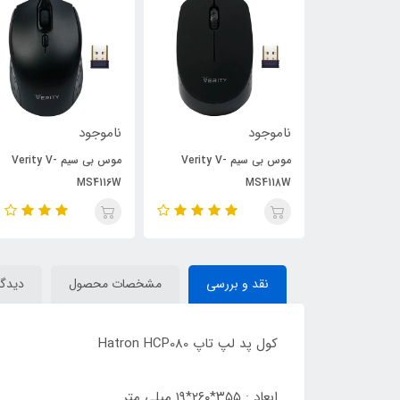
ناموجود
ناموجود
موس بی سیم Verity V-
موس بی سیم Verity V-
موس بی سیم Verity V-
MS4115W
MS4116W
نقد و بررسی
مشخصات محصول
دیدگاه
کول پد لپ تاپ Hatron HCP080
ابعاد : ۳۵۵*۲۶۰*۱۹ میلی متر