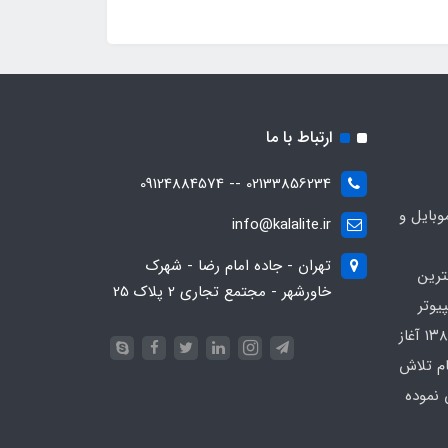
ارتباط با ما
02133856234 -- 09124884574
بایل و
info@kalalite.ir
تهران - جاده امام رضا - شهرک
ترین
خاورشهر - مجتمع تجاری 2 پلاک 25
یوتر
در محدوده که کار خود را از سال ۱۳۸۶ آغاز
ام تلاش
 نموده