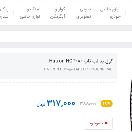
لوازم جانبی
صوتی
کولر و
عینک و
پیگی
خودرو
تصویری
آبگرمکن
لوازم جانبی
سفار
کول پد لپ تاپ Hatron HCP080
HATRON HCP080 LAPTOP COOLING PAD
317,000
388,000
19%
تومان
ناموجود