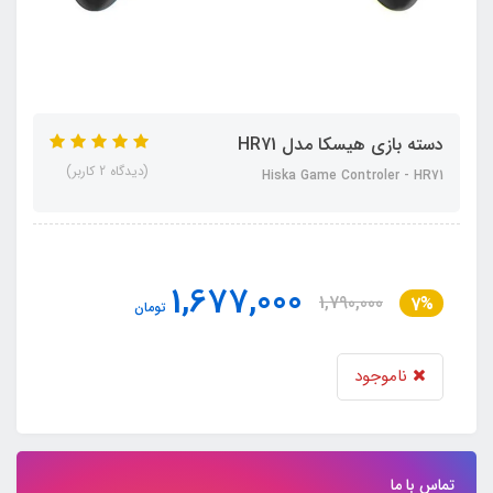
دسته بازی هیسکا مدل HR71
(دیدگاه 2 کاربر)
Hiska Game Controler - HR71
1,677,000
1,790,000
7%
تومان
ناموجود
تماس با ما