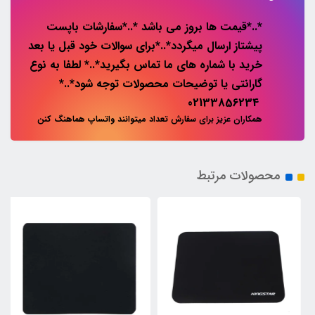
*..*قیمت ها بروز می باشد *..*سفارشات باپست
پیشتاز ارسال میگردد*..*برای سوالات خود قبل یا بعد
خرید با شماره های ما تماس بگیرید*..* لطفا به نوع
گارانتی یا توضیحات محصولات توجه شود*..*
02133856234
همکاران عزیز برای سفارش تعداد میتوانند واتساپ هماهنگ کنن
محصولات مرتبط