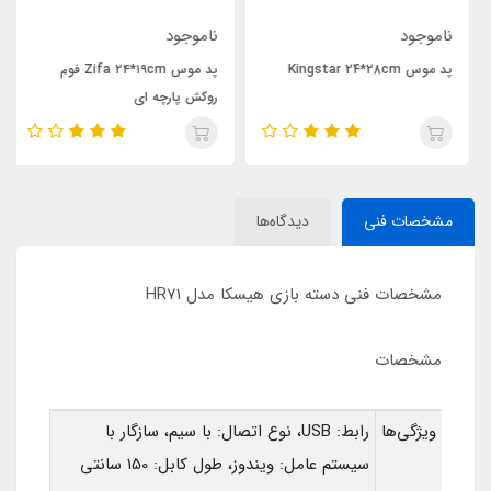
ناموجود
ناموجود
پد موس Kingstar 24*28cm
پد موس Zifa ۲۴*۱۹cm فوم
روکش پارچه ای
مشخصات فنی
دیدگاه‌ها
مشخصات فنی دسته بازی هیسکا مدل HR71
مشخصات
ویژگی‌ها
رابط: USB، نوع اتصال: با سیم، سازگار با
سیستم عامل: ویندوز، طول کابل: 150 سانتی